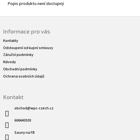
Popis produktu není dostupný
Z
á
Informace pro vás
p
a
Kontakty
t
Odstoupení od kupní smlouvy
í
Záruční podmínky
Návody
Obchodní podmínky
Ochrana osobních údajů
Kontakt
obchod
@
wpc-czech.cz
606640303
Sauny na FB