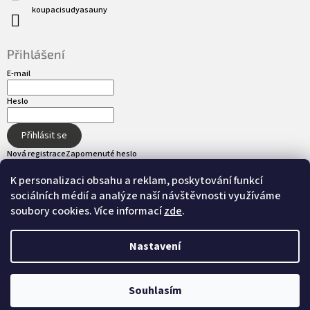
koupacisudyasauny
Přihlášení
E-mail
Heslo
Přihlásit se
Nová registrace
Zapomenuté heslo
K personalizaci obsahu a reklam, poskytování funkcí
sociálních médií a analýze naší návštěvnosti využíváme
Přijímáme online platby
soubory cookies. Více informací
zde
.
Nastavení
Vytvořil Shoptet
Souhlasím
Copyright 2026
hot-tub.cz
. Všechna práva
Nastavil tým EshopyUmíme.cz
vyhrazena.
Upravit nastavení cookies