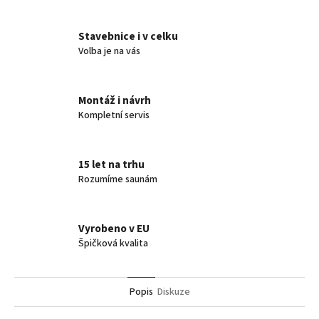
Stavebnice i v celku
Volba je na vás
Montáž i návrh
Kompletní servis
15 let na trhu
Rozumíme saunám
Vyrobeno v EU
Špičková kvalita
Popis
Diskuze