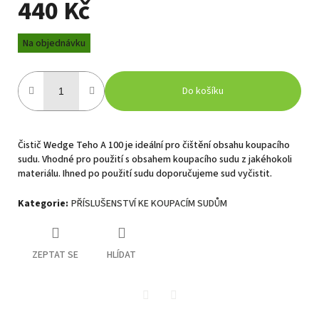
440 Kč
Měrná
Na objednávku
cena:
Do košíku
Čistič Wedge Teho A 100 je ideální pro čištění obsahu koupacího
sudu. Vhodné pro použití s obsahem koupacího sudu z jakéhokoli
materiálu. Ihned po použití sudu doporučujeme sud vyčistit.
Kategorie
:
PŘÍSLUŠENSTVÍ KE KOUPACÍM SUDŮM
ZEPTAT SE
HLÍDAT
Twitter
Facebook