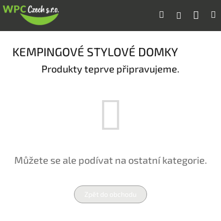
Přejít
Náku
Hledat
M
Přihlášení
na
obsah
koší
KEMPINGOVÉ STYLOVÉ DOMKY
Produkty teprve připravujeme.
Můžete se ale podívat na ostatní kategorie.
Zpět do obchodu