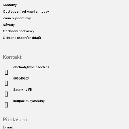
a
Kontakty
t
Odstoupení od kupní smlouvy
í
Záruční podmínky
Návody
Obchodní podmínky
Ochrana osobních údajů
Kontakt
obchod
@
wpc-czech.cz
606640303
Sauny na FB
koupacisudyasauny
Přihlášení
E-mail