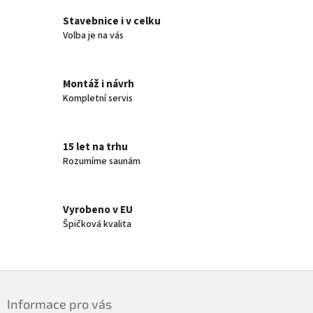
Stavebnice i v celku
Volba je na vás
Montáž i návrh
Kompletní servis
15 let na trhu
Rozumíme saunám
Vyrobeno v EU
Špičková kvalita
Z
á
Informace pro vás
p