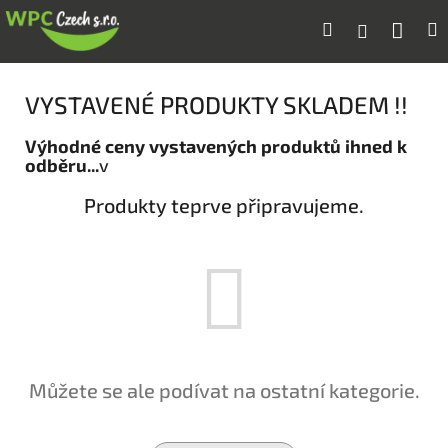
Přejít
Náku
Hledat
M
Přihlášení
na
obsah
koší
VYSTAVENÉ PRODUKTY SKLADEM !!
Výhodné ceny vystavených produktů ihned k
odběru...
v
Produkty teprve připravujeme.
Můžete se ale podívat na ostatní kategorie.