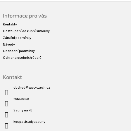
Z
á
Informace pro vás
p
a
Kontakty
t
Odstoupení od kupní smlouvy
í
Záruční podmínky
Návody
Obchodní podmínky
Ochrana osobních údajů
Kontakt
obchod
@
wpc-czech.cz
606640303
Sauny na FB
koupacisudyasauny