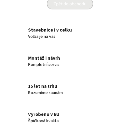
Zpět do obchodu
Stavebnice i v celku
Volba je na vás
Montáž i návrh
Kompletní servis
15 let na trhu
Rozumíme saunám
Vyrobeno v EU
Špičková kvalita