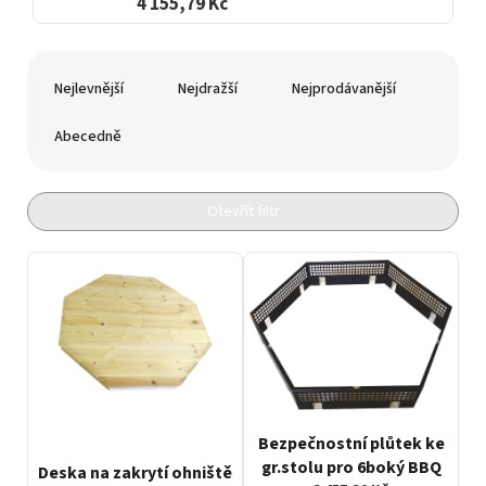
4 155,79 Kč
Ř
a
Nejlevnější
Nejdražší
Nejprodávanější
z
e
Abecedně
n
í
p
Otevřít filtr
r
o
V
d
ý
u
p
k
i
t
s
ů
p
r
o
Bezpečnostní plůtek ke
d
gr.stolu pro 6boký BBQ
Deska na zakrytí ohniště
u