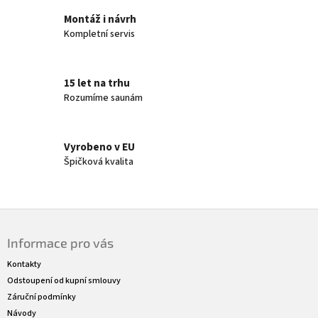
í
Montáž i návrh
p
Kompletní servis
r
v
k
y
15 let na trhu
v
Rozumíme saunám
ý
p
i
s
Vyrobeno v EU
u
Špičková kvalita
Z
á
Informace pro vás
p
a
Kontakty
t
Odstoupení od kupní smlouvy
í
Záruční podmínky
Návody