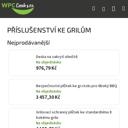
Přejít
Náku
Hledat
M
Přihlášení
na
obsah
koší
PŘÍSLUŠENSTVÍ KE GRILŮM
Nejprodávanější
Deska na zakrytí ohniště
Na objednávku
976,79 Kč
Bezpečnostní plůtek ke gr.stolu pro 6boký BBQ
Na objednávku
3 457,30 Kč
Grilovací ochranný plůtek ke standardnímu 8
bokému grilu
Na objednávku