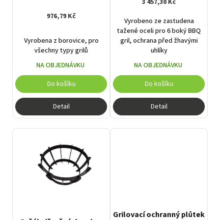
3 457,30 Kč
k
976,79 Kč
t
Vyrobeno ze zastudena
ů
tažené oceli pro 6 boký BBQ
Vyrobena z borovice, pro
gril, ochrana před žhavými
všechny typy grilů
uhlíky
NA OBJEDNÁVKU
NA OBJEDNÁVKU
Do košíku
Do košíku
Detail
Detail
Grilovací ochranný plůtek