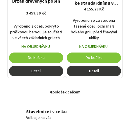
Držák dřevěných polen
ke standardnímu 8
bokému grilu
4 155,79 Kč
3 457,30 Kč
Vyrobeno ze za studena
Vyrobeno z oceli, pokryto
tažené oceli, ochrana 8
práškovou barvou, je součástí
bokého grilu před žhavými
ve všech základních grilech
uhlíky
NA OBJEDNÁVKU
NA OBJEDNÁVKU
Do košíku
Do košíku
Detail
Detail
4
položek celkem
O
v
l
á
Stavebnice i v celku
d
Volba je na vás
a
c