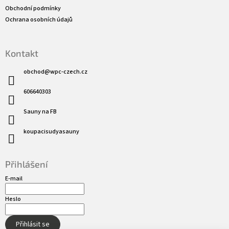
Obchodní podmínky
Ochrana osobních údajů
Kontakt
obchod
@
wpc-czech.cz
606640303
Sauny na FB
koupacisudyasauny
Přihlášení
E-mail
Heslo
Přihlásit se