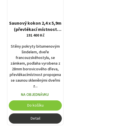
Saunový kokon 2,4 x 5,9m
(převlékací místnost
191 400 Kč
1,5m)
Stěny pokryty bitumenovým
šindelem, dveře
francouzskéhostylu, se
zámkem, podlaha vyrobena z
28mm borovicového dřeva,
převlékacímístnost propojena
se saunou skleněnými dveřmi
z...
NA OBJEDNÁVKU
Do košíku
Detail