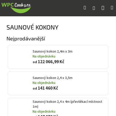
Přejít
Náku
Hledat
M
Přihlášení
na
obsah
koší
SAUNOVÉ KOKONY
Nejprodávanější
Saunový kokon 2,4m x 3m
Na objednávku
122 066,99 Kč
od
Saunový kokon 2,4 x 3,5m
Na objednávku
141 460 Kč
od
Saunový kokon 2,4 x 4m (převlékací místnost
1m)
Na objednávku