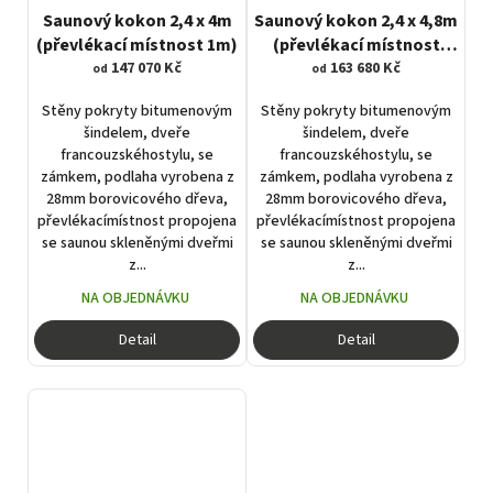
Saunový kokon 2,4 x 4m
Saunový kokon 2,4 x 4,8m
(převlékací místnost 1m)
(převlékací místnost
147 070 Kč
163 680 Kč
1,5m)
od
od
Stěny pokryty bitumenovým
Stěny pokryty bitumenovým
šindelem, dveře
šindelem, dveře
francouzskéhostylu, se
francouzskéhostylu, se
zámkem, podlaha vyrobena z
zámkem, podlaha vyrobena z
28mm borovicového dřeva,
28mm borovicového dřeva,
převlékacímístnost propojena
převlékacímístnost propojena
se saunou skleněnými dveřmi
se saunou skleněnými dveřmi
z...
z...
NA OBJEDNÁVKU
NA OBJEDNÁVKU
Detail
Detail