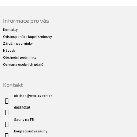
Z
á
Informace pro vás
p
a
Kontakty
t
Odstoupení od kupní smlouvy
í
Záruční podmínky
Návody
Obchodní podmínky
Ochrana osobních údajů
Kontakt
obchod
@
wpc-czech.cz
606640303
Sauny na FB
koupacisudyasauny