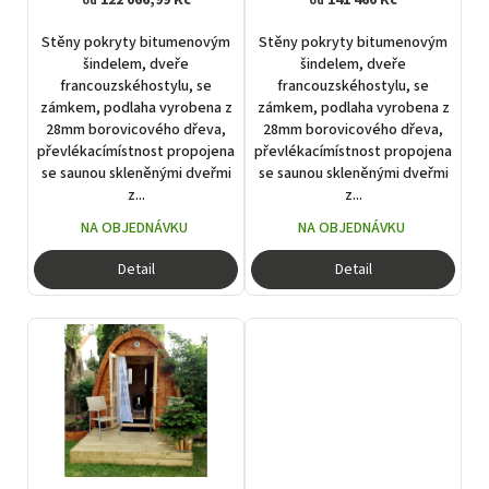
od
od
k
t
Stěny pokryty bitumenovým
Stěny pokryty bitumenovým
ů
šindelem, dveře
šindelem, dveře
francouzskéhostylu, se
francouzskéhostylu, se
zámkem, podlaha vyrobena z
zámkem, podlaha vyrobena z
28mm borovicového dřeva,
28mm borovicového dřeva,
převlékacímístnost propojena
převlékacímístnost propojena
se saunou skleněnými dveřmi
se saunou skleněnými dveřmi
z...
z...
NA OBJEDNÁVKU
NA OBJEDNÁVKU
Detail
Detail