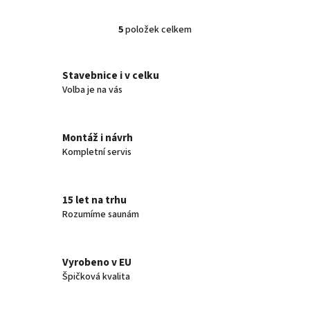
5
položek celkem
O
v
l
á
Stavebnice i v celku
d
Volba je na vás
a
c
í
Montáž i návrh
p
Kompletní servis
r
v
k
y
15 let na trhu
v
Rozumíme saunám
ý
p
i
s
Vyrobeno v EU
u
Špičková kvalita