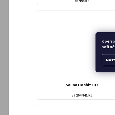
89 990 Kč
K perso
naší ná
Nast
Sauna Hobbit LUX
204 841 Kč
od