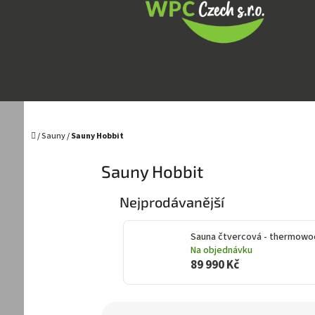
Přejít
na
obsah
Domů
/
Sauny
/
Sauny Hobbit
Sauny Hobbit
Nejprodávanější
Sauna čtvercová - thermow
Na objednávku
89 990 Kč
Ř