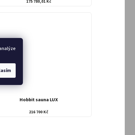
175 780,01 Kč
 analýze
lasím
Hobbit sauna LUX
216 700 Kč