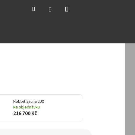
Nákupní
Hledat
Přihlášení
košík
Hobbit sauna LUX
Na objednávku
216 700 Kč