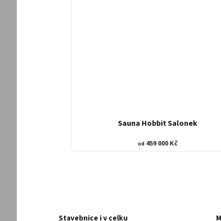
Sauna Hobbit Salonek
459 000 Kč
od
Stavebnice i v celku
M