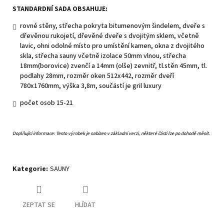
STANDARDNÍ SADA OBSAHUJE:
rovné stěny, střecha pokryta bitumenovým šindelem, dveře s
dřevěnou rukojetí, dřevěné dveře s dvojitým sklem, včetně
lavic, ohni odolné místo pro umístění kamen, okna z dvojitého
skla, střecha sauny včetně izolace 50mm vlnou, střecha
18mm(borovice) zvenčí a 14mm (olše) zevnitř, tl.stěn 45mm, tl.
podlahy 28mm, rozměr oken 512x442, rozměr dveří
780x1760mm, výška 3,8m, součástí je gril luxury
počet osob 15-21
Doplňující informace:
Tento výrobek je nabízen v základní verzi, některé části lze po dohodě měnit.
Kategorie
:
SAUNY
ZEPTAT SE
HLÍDAT