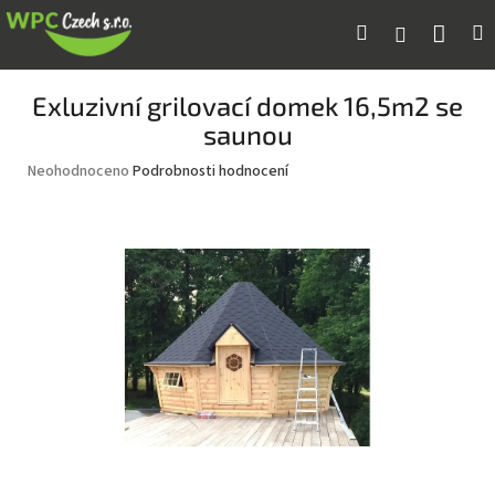
Přejít
Náku
Hledat
M
Přihlášení
na
obsah
koší
Exluzivní grilovací domek 16,5m2 se
saunou
Průměrné
Neohodnoceno
Podrobnosti hodnocení
hodnocení
produktu
je
0,0
z
5
hvězdiček.