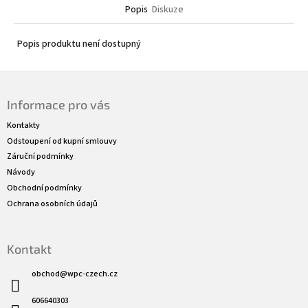
Popis
Diskuze
Popis produktu není dostupný
Z
á
Informace pro vás
p
a
Kontakty
t
Odstoupení od kupní smlouvy
í
Záruční podmínky
Návody
Obchodní podmínky
Ochrana osobních údajů
Kontakt
obchod
@
wpc-czech.cz
606640303