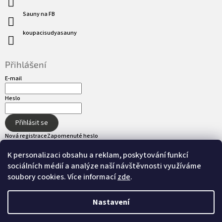
Sauny na FB
koupacisudyasauny
Přihlášení
E-mail
Heslo
Přihlásit se
Nová registrace
Zapomenuté heslo
K personalizaci obsahu a reklam, poskytování funkcí
sociálních médií a analýze naší návštěvnosti využíváme
Přijímáme online platby
soubory cookies. Více informací
zde
.
Nastavení