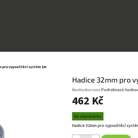
 pro vypouštěcí systém 1m
Hadice 32mm pro v
Průměrné
Neohodnoceno
Podrobnosti hodno
hodnocení
462 Kč
produktu
je
Měrná
0,0
Na objednávku
cena:
z
Hadice 32mm pro vypouštěcí syst
5
hvězdiček.