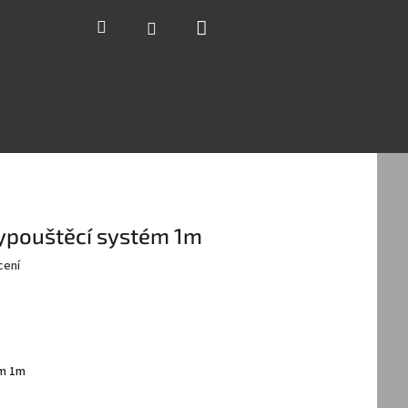
Nákupní
Hledat
Přihlášení
košík
ypouštěcí systém 1m
cení
ém 1m