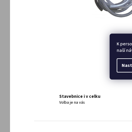
K perso
naší ná
Nast
Stavebnice i v celku
Volba je na vás