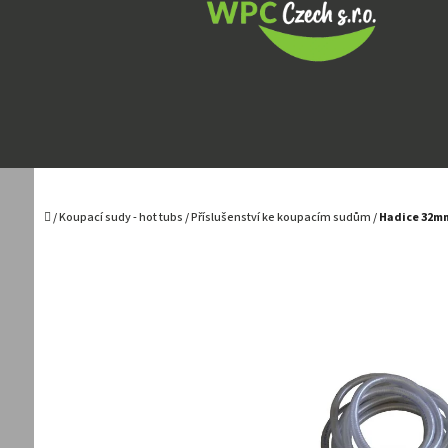
Přejít
na
obsah
Domů
/
Koupací sudy - hot tubs
/
Příslušenství ke koupacím sudům
/
Hadice 32mm