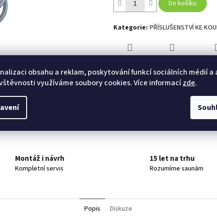
Do košíku
Kategorie
:
PŘÍSLUŠENSTVÍ KE KO
TISK
ZEPTAT SE
HLÍ
nalizaci obsahu a reklam, poskytování funkcí sociálních médií a
vštěvnosti využíváme soubory cookies. Více informací
zde
.
Twitter
Facebook
avení
Souh
Montáž i návrh
15 let na trhu
Kompletní servis
Rozumíme saunám
Popis
Diskuze