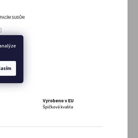
UPACÍM SUDŮM
DAT
 analýze
lasím
Vyrobeno v EU
Špičková kvalita