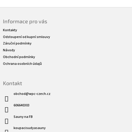
Z
á
Informace pro vás
p
a
Kontakty
t
Odstoupení od kupní smlouvy
í
Záruční podmínky
Návody
Obchodní podmínky
Ochrana osobních údajů
Kontakt
obchod
@
wpc-czech.cz
606640303
Sauny na FB
koupacisudyasauny