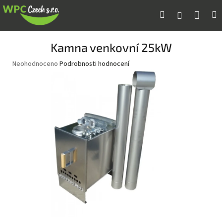
Přejít
Náku
Hledat
M
Přihlášení
na
obsah
koší
Kamna venkovní 25kW
Průměrné
Neohodnoceno
Podrobnosti hodnocení
hodnocení
produktu
je
0,0
z
5
hvězdiček.