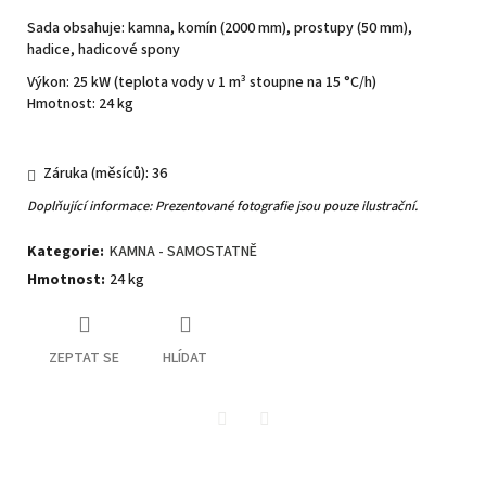
Sada obsahuje: kamna, komín (2000 mm), prostupy (50 mm),
hadice, hadicové spony
Výkon: 25 kW (teplota vody v 1 m³ stoupne na 15 °C/h)
Hmotnost: 24 kg
Záruka (měsíců): 36
Doplňující informace: Prezentované fotografie jsou pouze ilustrační.
Kategorie
:
KAMNA - SAMOSTATNĚ
Hmotnost
:
24 kg
ZEPTAT SE
HLÍDAT
Twitter
Facebook