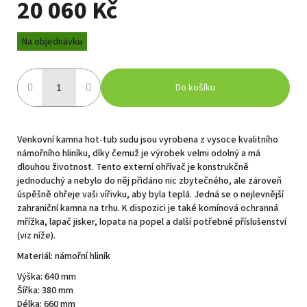
20 060 Kč
Měrná
Na objednávku
cena:
Do košíku
Venkovní kamna hot-tub sudu jsou vyrobena z vysoce kvalitního
námořního hliníku, díky čemuž je výrobek velmi odolný a má
dlouhou životnost. Tento externí ohřívač je konstrukčně
jednoduchý a nebylo do něj přidáno nic zbytečného, ale zároveň
úspěšně ohřeje vaši vířivku, aby byla teplá. Jedná se o nejlevnější
zahraniční kamna na trhu. K dispozici je také komínová ochranná
mřížka, lapač jisker, lopata na popel a další potřebné příslušenství
(viz níže).
Materiál: námořní hliník
Výška: 640 mm
Šířka: 380 mm
Délka: 660 mm