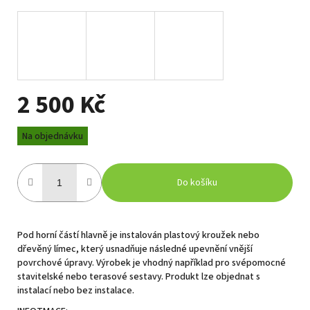
2 500 Kč
Měrná
Na objednávku
cena:
Do košíku
Pod horní částí hlavně je instalován plastový kroužek nebo
dřevěný límec, který usnadňuje následné upevnění vnější
povrchové úpravy. Výrobek je vhodný například pro svépomocné
stavitelské nebo terasové sestavy. Produkt lze objednat s
instalací nebo bez instalace.