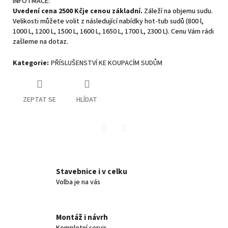
INFOTMACE:
Uvedení cena 2500 Kčje cenou základní.
Záleží na objemu sudu.
Velikosti můžete volit z následující nabídky hot-tub sudů (800 l,
1000 L, 1200 L, 1500 L, 1600 L, 1650 L, 1700 L, 2300 L). Cenu Vám rádi
zašleme na dotaz.
Kategorie
:
PŘÍSLUŠENSTVÍ KE KOUPACÍM SUDŮM
ZEPTAT SE
HLÍDAT
Twitter
Facebook
Stavebnice i v celku
Volba je na vás
Montáž i návrh