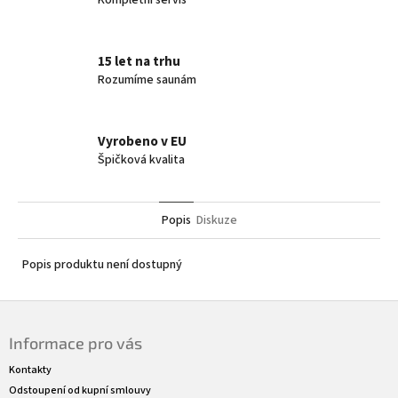
Kompletní servis
15 let na trhu
Rozumíme saunám
Vyrobeno v EU
Špičková kvalita
Popis
Diskuze
Popis produktu není dostupný
Z
á
Informace pro vás
p
a
Kontakty
t
Odstoupení od kupní smlouvy