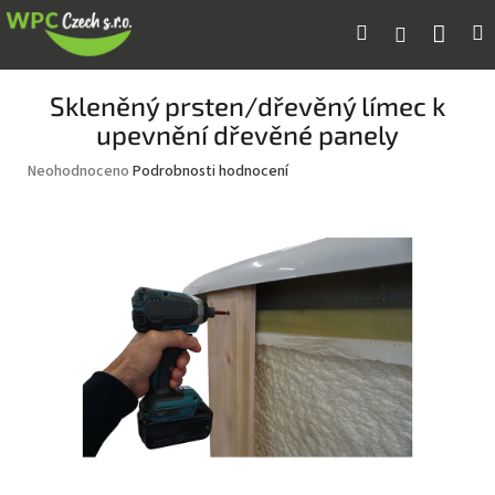
Přejít
Náku
Hledat
M
Přihlášení
na
obsah
koší
Skleněný prsten/dřevěný límec k
upevnění dřevěné panely
Průměrné
Neohodnoceno
Podrobnosti hodnocení
hodnocení
produktu
je
0,0
z
5
hvězdiček.