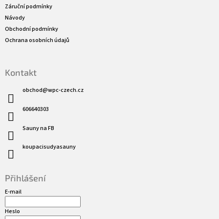
í
Záruční podmínky
Návody
Obchodní podmínky
Ochrana osobních údajů
Kontakt
obchod
@
wpc-czech.cz
606640303
Sauny na FB
koupacisudyasauny
Přihlášení
E-mail
Heslo