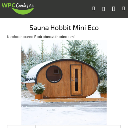
Přejít
Náku
Hledat
M
Přihlášení
na
obsah
koší
Sauna Hobbit Mini Eco
Průměrné
Neohodnoceno
Podrobnosti hodnocení
hodnocení
produktu
je
0,0
z
5
hvězdiček.