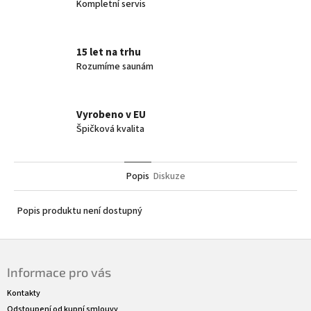
Kompletní servis
15 let na trhu
Rozumíme saunám
Vyrobeno v EU
Špičková kvalita
Popis
Diskuze
Popis produktu není dostupný
Z
á
Informace pro vás
p
a
Kontakty
t
Odstoupení od kupní smlouvy