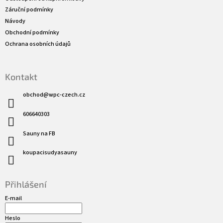
í
Záruční podmínky
Návody
Obchodní podmínky
Ochrana osobních údajů
Kontakt
obchod
@
wpc-czech.cz
606640303
Sauny na FB
koupacisudyasauny
Přihlášení
E-mail
Heslo