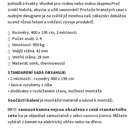
pohodlí a kvality. Vhodné pro rodinu nebo malou skupinu.Proč
zvolit Hobita, abyste si užili saunování? Protože hranatých saun s
nudným designem je na světě již mnohoa naši zákazníci dokážou
ocenit různá řešení a svěžest vývoje produktů
Rozměry: 400 x 195 cm, 2 místnosti
Počet osob: 2-4
Hmotnost: 950 kg
Vnější stěna: 42 mm
Vnitřní stěna: 28 mm
Materiál: smrk, thermowood
STANDARDNÍ SADA OBSAHUJE:
• 2 místnosti - rozměry 400 x 195 cm
• lavice vyrobeny z olše
• dodáváno v rozloženém stavu, možnost montáže
Součástí balení
je montážní materiál a návod k montáži.
INFO:
saunová kamna nejsou obsažena v ceně standartního
set
u
lze je objednat samostatně v sekci
saunová kamna.
Můžete
vybírat z kamen na elektrický ohřev nebo na dřevo.