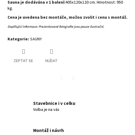
Sauna je dodávána v 1 balení:
405x120x120 cm. Hmotnost: 950
kg.
Cena je uvedena bez montáže, možno zvolit i cenu s montáž.
Doplňující informace: Prezentované fotografie jsou pouze ilustrační.
Kategorie
:
SAUNY
ZEPTAT SE
HLÍDAT
Twitter
Facebook
Stavebnice i v celku
Volba je na vás
Montáž i návrh