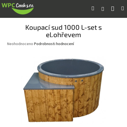
Přejít
Náku
Hledat
M
Přihlášení
na
obsah
koší
Koupací sud 1000 L-set s
el.ohřevem
Průměrné
Neohodnoceno
Podrobnosti hodnocení
hodnocení
produktu
je
0,0
z
5
hvězdiček.