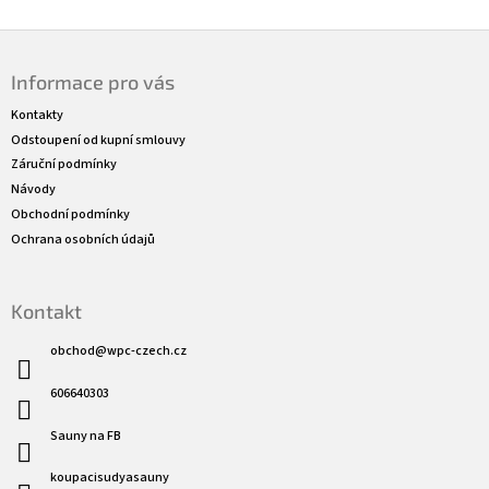
Z
á
Informace pro vás
p
a
Kontakty
t
Odstoupení od kupní smlouvy
í
Záruční podmínky
Návody
Obchodní podmínky
Ochrana osobních údajů
Kontakt
obchod
@
wpc-czech.cz
606640303
Sauny na FB
koupacisudyasauny