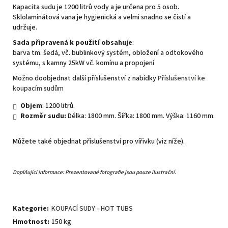
Kapacita sudu je 1200 litrů vody a je určena pro 5 osob.
Sklolaminátová vana je hygienická a velmi snadno se čistí a
udržuje.
Sada připravená k použití obsahuje
:
barva tm. šedá, vč. bublinkový systém, obložení a odtokového
systému, s kamny 25kW vč. komínu a propojení
Možno doobjednat další příslušenství z nabídky
Příslušenství ke
koupacím sudům
Objem
: 1200 litrů.
Rozměr sudu:
Délka: 1800 mm. Šířka: 1800 mm. Výška: 1160 mm.
Můžete také objednat příslušenství pro vířivku (viz níže).
Doplňující informace: Prezentované fotografie jsou pouze ilustrační.
Kategorie
:
KOUPACÍ SUDY - HOT TUBS
Hmotnost
:
150 kg