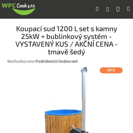
Přejít
Náku
Hledat
M
Přihlášení
na
obsah
koší
Koupací sud 1200 L set s kamny
25kW + bublinkový systém -
VYSTAVENÝ KUS / AKČNÍ CENA -
tmavě šedý
Průměrné
Neohodnoceno
Podrobnosti hodnocení
hodnocení
AKCE
produktu
je
0,0
z
5
hvězdiček.