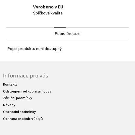
Vyrobeno v EU
Špičková kvalita
Popis
Diskuze
Popis produktu není dostupný
Z
á
Informace pro vás
p
a
Kontakty
t
Odstoupení od kupní smlouvy
í
Záruční podmínky
Návody
Obchodní podmínky
Ochrana osobních údajů