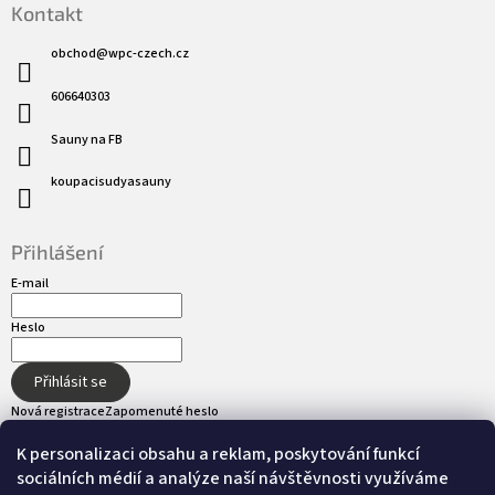
Kontakt
obchod
@
wpc-czech.cz
606640303
Sauny na FB
koupacisudyasauny
Přihlášení
E-mail
Heslo
Přihlásit se
Nová registrace
Zapomenuté heslo
K personalizaci obsahu a reklam, poskytování funkcí
sociálních médií a analýze naší návštěvnosti využíváme
Přijímáme online platby