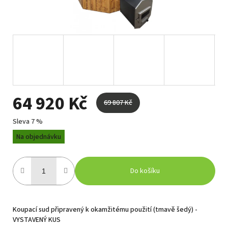
64 920 Kč
69 807 Kč
Sleva 7 %
Měrná
Na objednávku
cena:
Do košíku
Koupací sud připravený k okamžitému použití (tmavě šedý) -
VYSTAVENÝ KUS