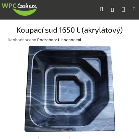
Přejít
Náku
Hledat
M
Přihlášení
na
obsah
koší
Koupací sud 1650 L (akrylátový)
Průměrné
Neohodnoceno
Podrobnosti hodnocení
hodnocení
produktu
je
0,0
z
5
hvězdiček.