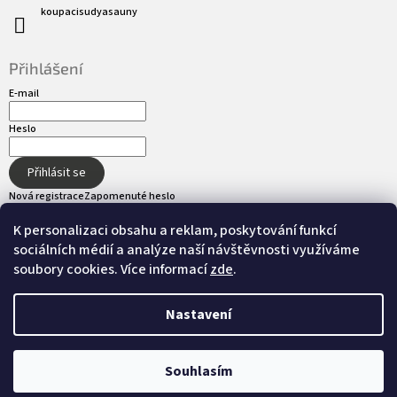
koupacisudyasauny
Přihlášení
E-mail
Heslo
Přihlásit se
Nová registrace
Zapomenuté heslo
K personalizaci obsahu a reklam, poskytování funkcí
sociálních médií a analýze naší návštěvnosti využíváme
Přijímáme online platby
soubory cookies. Více informací
zde
.
Nastavení
Vytvořil Shoptet
Souhlasím
Copyright 2026
hot-tub.cz
. Všechna práva
Nastavil tým EshopyUmíme.cz
vyhrazena.
Upravit nastavení cookies