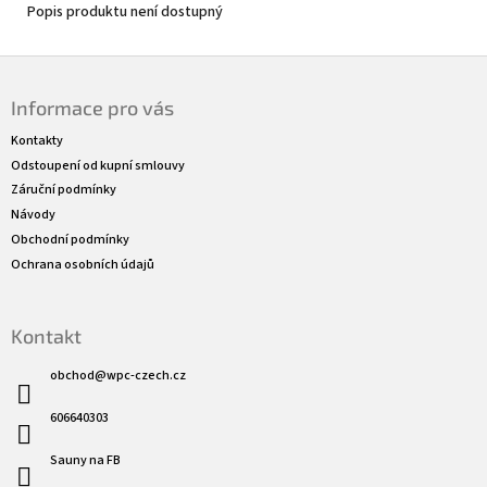
Popis produktu není dostupný
Z
á
Informace pro vás
p
a
Kontakty
t
Odstoupení od kupní smlouvy
í
Záruční podmínky
Návody
Obchodní podmínky
Ochrana osobních údajů
Kontakt
obchod
@
wpc-czech.cz
606640303
Sauny na FB