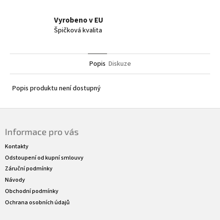
Vyrobeno v EU
Špičková kvalita
Popis
Diskuze
Popis produktu není dostupný
Z
á
Informace pro vás
p
a
Kontakty
t
Odstoupení od kupní smlouvy
í
Záruční podmínky
Návody
Obchodní podmínky
Ochrana osobních údajů