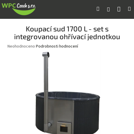
Přejít
Náku
Hledat
M
Přihlášení
na
obsah
koší
Koupací sud 1700 L - set s
integrovanou ohřívací jednotkou
Průměrné
Neohodnoceno
Podrobnosti hodnocení
hodnocení
produktu
je
0,0
z
5
hvězdiček.