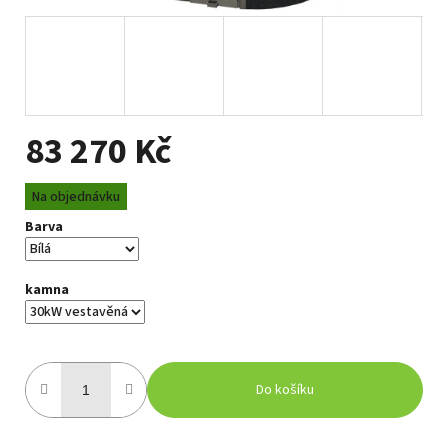
83 270 Kč
Měrná
Na objednávku
cena:
Barva
kamna
Do košíku