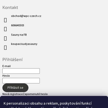
Kontakt
obchod
@
wpc-czech.cz
606640303
Sauny na FB
koupacisudyasauny
Přihlášení
E-mail
Heslo
Přihlásit se
Nová registrace
Zapomenuté heslo
K personalizaci obsahu a reklam, poskytování funkcí