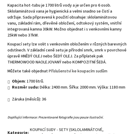
Kapacita hot-tubu je 1700 litrů vody a je určen pro 6 osob.
Sklolaminátová vana je hygienická a velmi snadno se čistí a
udržuje. Sada připravená k použití obsahuje: sklolaminátovou
vanu, základní rám, dřevěné obložení, odtokový systém, vnitřní
integrovaná kamna 30kW. Možno objednat i s venkovními kamny
25kW nebo 37kW.
Koupací sety lze volit s venkovním obložením v různých barevných
odstínech. V základní ceně setu je přírodní smrk, smrk v povrchové
úpravě HNĚDÝ OLEJ nebo ŠEDÝ OLEJ. Za příplatek pak
THERMOWOOD NAOLEJOVANÝ nebo KOMPOZITNÍ ŠEDÁ.
Můžete také objednat
Příslušenství ke koupacím sudům
Objem
: 1700 litrů.
Rozměr sudu:
Délka: 2400 mm. Šířka: 2000 mm. Výška: 1180 mm
Záruka (měsíců): 36
Doplňující informace: Prezentované fotografie jsou pouze ilustrační.
KOUPACÍ SUDY - SETY (SKLOLAMINÁTOVÉ,
Kategorie
: