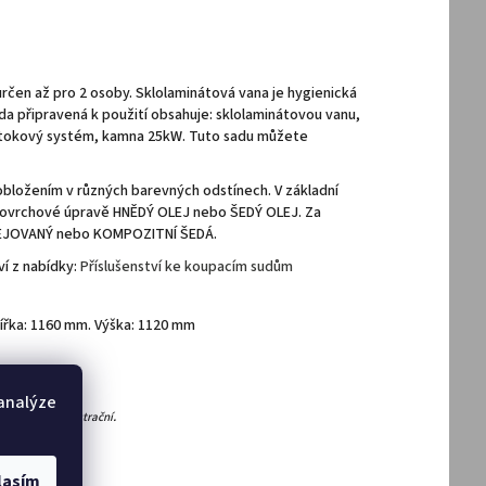
 určen až pro 2 osoby. Sklolaminátová vana je hygienická
ada připravená k použití obsahuje: sklolaminátovou vanu,
dtokový systém, kamna 25kW. Tuto sadu můžete
 obložením v různých barevných odstínech. V základní
v povrchové úpravě HNĚDÝ OLEJ nebo ŠEDÝ OLEJ. Za
EJOVANÝ nebo KOMPOZITNÍ ŠEDÁ.
ví z nabídky:
Příslušenství ke koupacím sudům
ířka: 1160 mm. Výška: 1120 mm
 analýze
.
 jsou pouze ilustrační
lasím