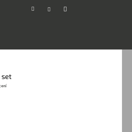
Nákupní
Hledat
Přihlášení
košík
 set
cení