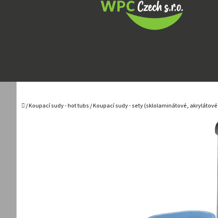
Přejít
na
obsah
Domů
/
Koupací sudy - hot tubs
/
Koupací sudy - sety (sklolaminátové, akrylátové 