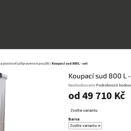
a plastové) připraveno k použití
/
Koupací sud 800 L - set
Koupací sud 800 L -
Průměrné
Neohodnoceno
Podrobnosti hodno
hodnocení
od
49 710 Kč
produktu
je
Měrná
0,0
Zvolte variantu
cena:
z
Barva
5
hvězdiček.