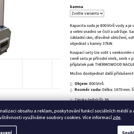
kamna
Kapacita sudu je 800 litrů vody a je
a velmi snadno se čistí a udržuje. S
základní rám, dřevěné obložení, o
objednat s kamny 37kW.
Koupací sety lze volit s venkovním
ceně setu je přírodní smrk, smrk 
příplatek pak THERMOWOOD NAOL
Možno doobjednat další příslušenst
Objem
: 800 litrů.
Rozměr sudu:
Délka: 1670 mm. Š
Záruka (měsíců): 36
nalizaci obsahu a reklam, poskytování funkcí sociálních médií a
Doplňující informace: Prezentované fotografie
vštěvnosti využíváme soubory cookies. Více informací
zde
.
Do košíku
avení
Souh