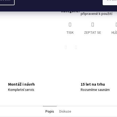
KOUPACÍ SUDY - SETY 
Kategorie
:
připravené k použití
TISK
ZEPTAT SE
HLÍ
Twitter
Facebook
Montáž i návrh
15 let na trhu
Kompletní servis
Rozumíme saunám
Popis
Diskuze