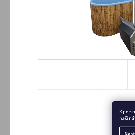
K perso
naší ná
Nast