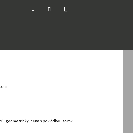
Nákupní
Hledat
Přihlášení
košík
cení
ktní - geometrický, cena s pokládkou za m2