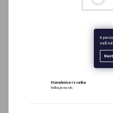
K perso
naší ná
Nast
Stavebnice i v celku
Volba je na vás