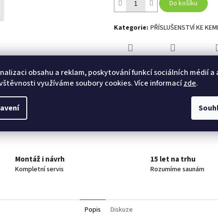
Do košíku
Kategorie
:
PŘÍSLUŠENSTVÍ KE KE
TISK
ZEPTAT SE
HLÍ
nalizaci obsahu a reklam, poskytování funkcí sociálních médií a
vštěvnosti využíváme soubory cookies. Více informací
zde
.
Twitter
Facebook
avení
Souh
Montáž i návrh
15 let na trhu
Kompletní servis
Rozumíme saunám
Popis
Diskuze