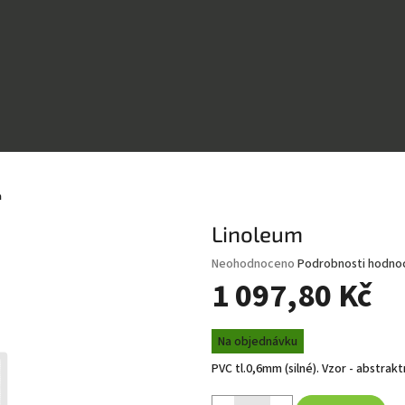
m
Linoleum
Průměrné
Neohodnoceno
Podrobnosti hodno
hodnocení
1 097,80 Kč
produktu
je
Měrná
0,0
Na objednávku
cena:
z
PVC tl.0,6mm (silné). Vzor - abstra
5
hvězdiček.