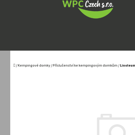
Přejít
na
obsah
Domů
/
Kempingové domky
/
Příslušenství ke kempingovým domkům
/
Linoleu