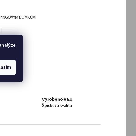
MPINGOVÝM DOMKŮM
DAT
 analýze
lasím
Vyrobeno v EU
Špičková kvalita