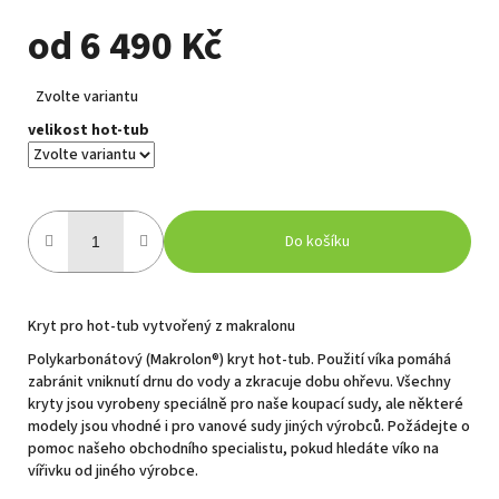
od
6 490 Kč
Měrná
Zvolte variantu
cena:
velikost hot-tub
Do košíku
Kryt pro hot-tub vytvořený z makralonu
Polykarbonátový (Makrolon®) kryt hot-tub. Použití víka pomáhá
zabránit vniknutí drnu do vody a zkracuje dobu ohřevu. Všechny
kryty jsou vyrobeny speciálně pro naše koupací sudy, ale některé
modely jsou vhodné i pro vanové sudy jiných výrobců. Požádejte o
pomoc našeho obchodního specialistu, pokud hledáte víko na
vířivku od jiného výrobce.