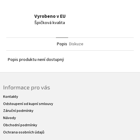
Vyrobeno v EU
Špičková kvalita
Popis
Diskuze
Popis produktu není dostupný
Z
á
Informace pro vás
p
a
Kontakty
t
Odstoupení od kupní smlouvy
í
Záruční podmínky
Návody
Obchodní podmínky
Ochrana osobních údajů