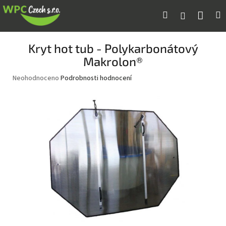
Přejít
Náku
Hledat
M
Přihlášení
na
obsah
koší
Kryt hot tub - Polykarbonátový
Makrolon®
Průměrné
Neohodnoceno
Podrobnosti hodnocení
hodnocení
produktu
je
0,0
z
5
hvězdiček.