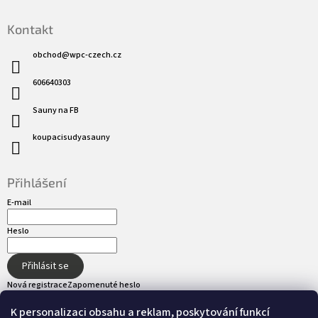
Kontakt
obchod
@
wpc-czech.cz
606640303
Sauny na FB
koupacisudyasauny
Přihlášení
E-mail
Heslo
Přihlásit se
Nová registrace
Zapomenuté heslo
K personalizaci obsahu a reklam, poskytování funkcí