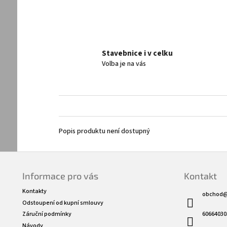
Stavebnice i v celku
Volba je na vás
Popis produktu není dostupný
Z
á
Informace pro vás
Kontakt
p
a
Kontakty
obchod
t
Odstoupení od kupní smlouvy
í
60664030
Záruční podmínky
Návody