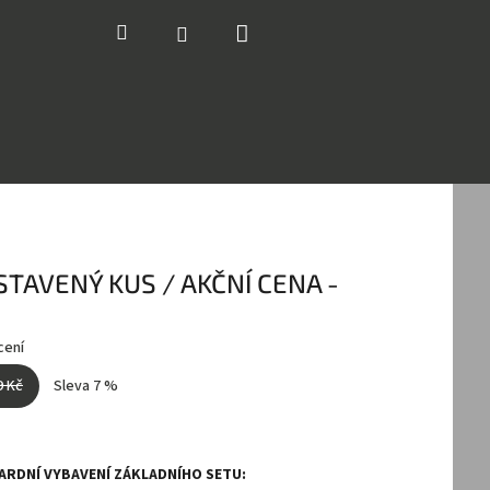
Nákupní
Hledat
Přihlášení
košík
STAVENÝ KUS / AKČNÍ CENA -
cení
9 Kč
Sleva 7 %
ARDNÍ
VYBAVENÍ ZÁKLADNÍHO SETU: