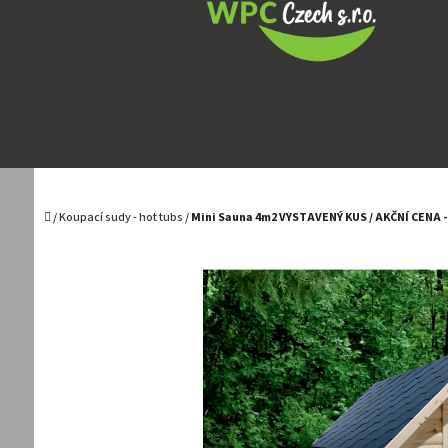
Přejít
na
obsah
Domů
/
Koupací sudy - hot tubs
/
Mini Sauna 4m2 VYSTAVENÝ KUS / AKČNÍ CENA 