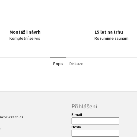
Montáž i návrh
15 let na trhu
Kompletní servis
Rozumíme saunám
Popis
Diskuze
Přihlášení
E-mail
@
wpc-czech.cz
Heslo
3