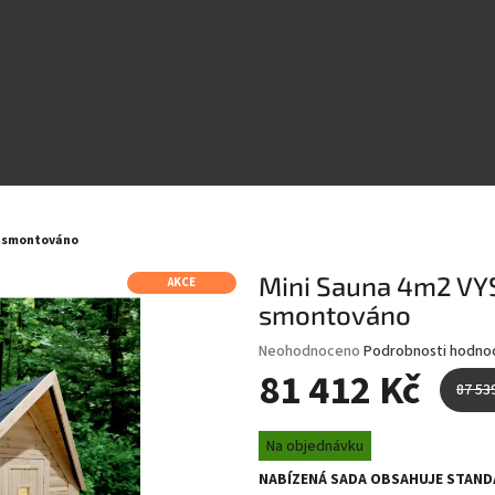
- smontováno
Mini Sauna 4m2 VY
AKCE
smontováno
Průměrné
Neohodnoceno
Podrobnosti hodno
hodnocení
81 412 Kč
87 53
produktu
je
Měrná
0,0
Na objednávku
cena:
z
NABÍZENÁ SADA OBSAHUJE
STAND
5