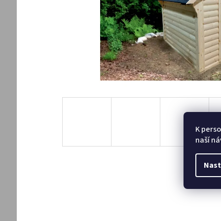
K perso
naší ná
Nast