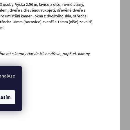
-3 osoby. Výška 2,56 m, lavice z olše, rovné stěny,
lem, dveře s dřevěnou rukojetí, dřevěné dveře s
ro umístění kamen, okna z dvojitého skla, střecha
třecha 18mm (borovice) zvenčí a 14mm (olše) zevnitř,
mm.
novat s kamny Harvia M2 na dřevo, popř. el. kamny.
 analýze
TUBS
lasím
DAT