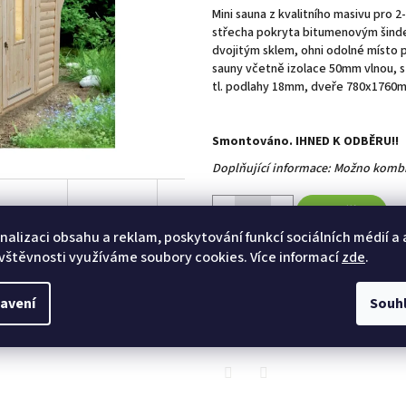
hvězdiček.
Mini sauna z kvalitního masivu pro 2
střecha pokryta bitumenovým šinde
dvojitým sklem, ohni odolné místo p
sauny včetně izolace 50mm vlnou, s
tl. podlahy 18mm, dveře 780x1760
Smontováno. IHNED K ODBĚRU!!
Doplňující informace: Možno kombi
Do košíku
nalizaci obsahu a reklam, poskytování funkcí sociálních médií a
vštěvnosti využíváme soubory cookies. Více informací
zde
.
Kategorie
:
KOUPACÍ SUDY - HOT 
avení
Souh
TISK
ZEPTAT SE
HLÍ
Twitter
Facebook