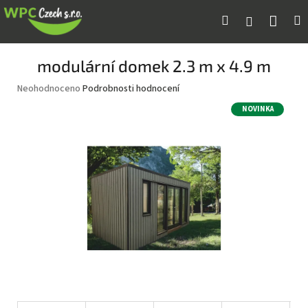
Přejít
Náku
Hledat
M
Přihlášení
na
obsah
koší
modulární domek 2.3 m x 4.9 m
Průměrné
Neohodnoceno
Podrobnosti hodnocení
hodnocení
NOVINKA
produktu
je
0,0
z
5
hvězdiček.