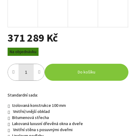
371 289 Kč
Měrná
Na objednávku
cena:
Do košíku
Standardní sada:
Izolovaná konstrukce 100 mm
Vnitřní/vnější obklad
Bitumenová střecha
Lakovaná luxusní dřevěná okna a dveře
Vnitřní stěna s posuvnými dveřmi
Linoleum podlahy