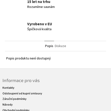
15 let na trhu
Rozumíme saunám
Vyrobeno v EU
Špičková kvalita
Popis
Diskuze
Popis produktu není dostupný
Z
á
Informace pro vás
p
a
Kontakty
t
Odstoupení od kupní smlouvy
í
Záruční podmínky
Návody
Obchodní podmínky