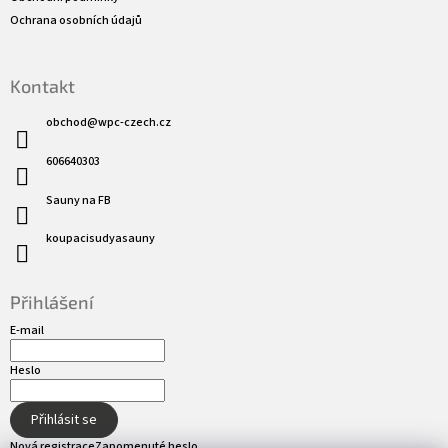
Ochrana osobních údajů
Kontakt
obchod
@
wpc-czech.cz
606640303
Sauny na FB
koupacisudyasauny
Přihlášení
E-mail
Heslo
Přihlásit se
Nová registrace
Zapomenuté heslo