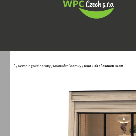
Přejít
na
obsah
Domů
/
Kempingové domky
/
Modulární domky
/
Modulární domek 3x3m