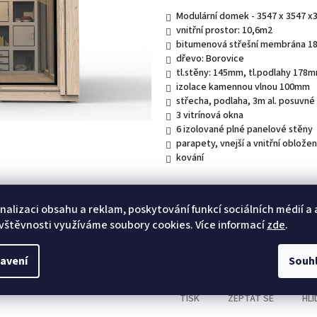
Modulární domek - 3547 x 3547
vnitřní prostor: 10,6m2
bitumenová střešní membrána 
dřevo: Borovice
tl.stěny: 145mm, tl.podlahy 178
izolace kamennou vlnou 10
střecha, podlaha, 3m al. posuvné
3 vitrínová okna
6 izolované plné panelové stěny
parapety, vnejší a vnitřní obložen
kov
nalizaci obsahu a reklam, poskytování funkcí sociálních médií a
Do košíku
vštěvnosti využíváme soubory cookies. Více informací
zde
.
Kategorie
:
MODULÁRNÍ DOMKY
avení
Souh
TISK
ZEPTAT SE
HLÍ