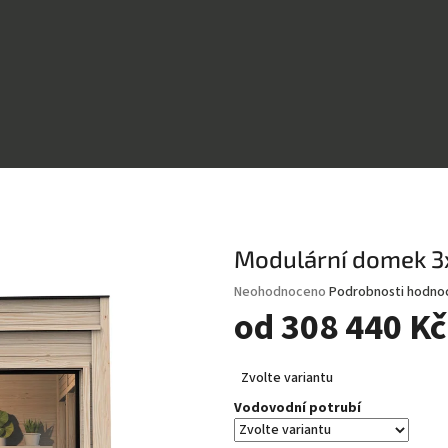
Modulární domek 
Průměrné
Neohodnoceno
Podrobnosti hodno
hodnocení
od
308 440 Kč
produktu
je
Měrná
0,0
Zvolte variantu
cena:
z
Vodovodní potrubí
5
hvězdiček.