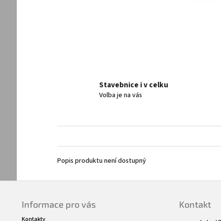
Stavebnice i v celku
Volba je na vás
Popis produktu není dostupný
Z
á
Informace pro vás
Kontakt
p
a
Kontakty