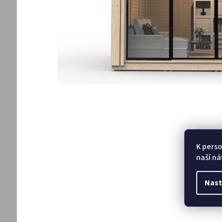
K perso
naší ná
Nast