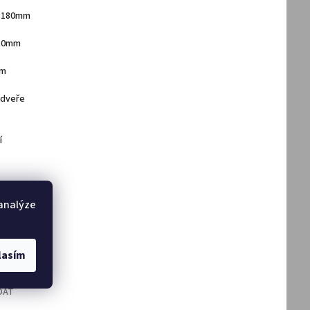
 x3180mm
180mm
mm
0mm
 dveře
í
ání
 analýze
lasím
DAT