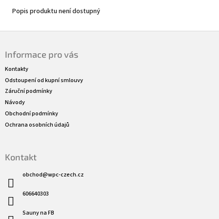
Popis produktu není dostupný
Z
á
Informace pro vás
p
a
Kontakty
t
Odstoupení od kupní smlouvy
í
Záruční podmínky
Návody
Obchodní podmínky
Ochrana osobních údajů
Kontakt
obchod
@
wpc-czech.cz
606640303
Sauny na FB