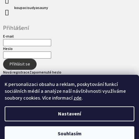
koupacisudyasauny
Přihlášení
E-mail
Heslo
Přihlásit se
Nová registrace
Zapomenuté heslo
K personalizaci obsahu a reklam, poskytování funkcí
sociálních médií a analýze naší návštěvnosti využíváme
Přijímáme online platby
soubory cookies. Více informací
zde
.
Nastavení
Vytvořil Shoptet
Souhlasím
Copyright 2026
hot-tub.cz
. Všechna práva
Nastavil tým EshopyUmíme.cz