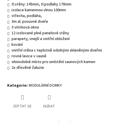
tl.stěny: 145mm, tl.podlahy 178mm
izolace kamennou vlnou 100mm
střecha, podlaha,
3m al. posuvné dveře
3 vitrínová okna
12 izolované plné panelové stěny
parapety, vnejší a vnitřní obložení
kování
vnitřní stěna s teplotně odolnými skleněnými dveřmi
rovné lavice v sauně
ohniodolné místo pro umístění saunových kamen
2x dřevěné žaluzie
Kategorie
:
MODULÁRNÍ DOMKY
ZEPTAT SE
HLÍDAT