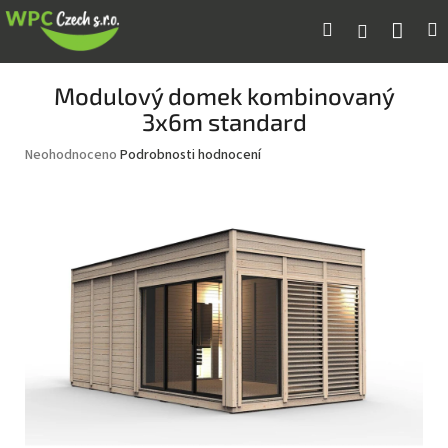
Přejít
Náku
Hledat
M
Přihlášení
na
obsah
koší
Modulový domek kombinovaný
3x6m standard
Průměrné
Neohodnoceno
Podrobnosti hodnocení
hodnocení
produktu
je
0,0
z
5
hvězdiček.