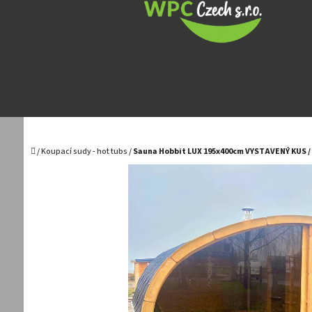
Přejít
na
obsah
Domů
/
Koupací sudy - hot tubs
/
Sauna Hobbit LUX 195x400cm VYSTAVENÝ KUS /