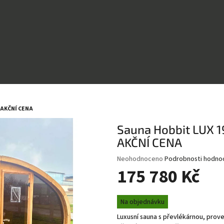
 AKČNÍ CENA
Sauna Hobbit LUX 
AKČNÍ CENA
Průměrné
Neohodnoceno
Podrobnosti hodno
hodnocení
175 780 Kč
produktu
je
Měrná
0,0
Na objednávku
cena:
z
Luxusní sauna s převlékárnou, prov
5