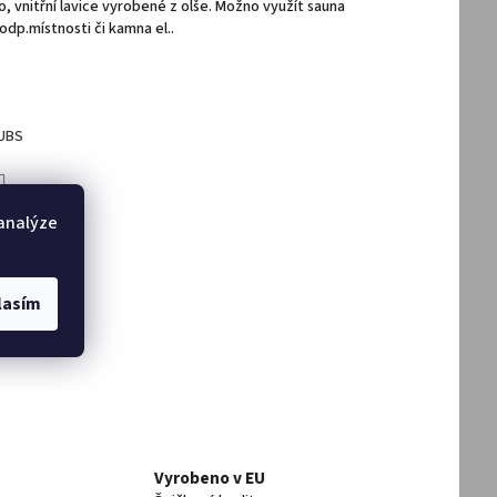
 vnitřní lavice vyrobené z olše. Možno využít sauna
odp.místnosti či kamna el..
TUBS
DAT
 analýze
lasím
Vyrobeno v EU