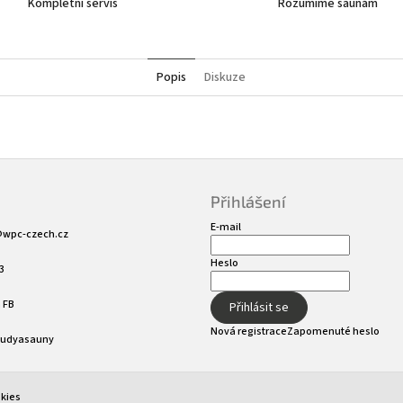
Kompletní servis
Rozumíme saunám
Popis
Diskuze
Přihlášení
E-mail
@
wpc-czech.cz
Heslo
3
 FB
Přihlásit se
Nová registrace
Zapomenuté heslo
sudyasauny
okies