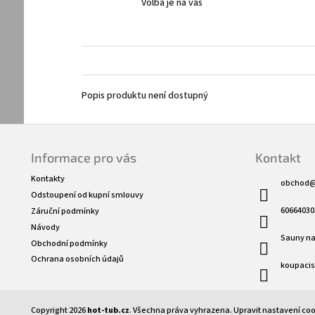
Volba je na vás
Popis produktu není dostupný
Z
á
Informace pro vás
Kontakt
p
a
Kontakty
obchod
t
Odstoupení od kupní smlouvy
í
60664030
Záruční podmínky
Návody
Sauny na
Obchodní podmínky
Ochrana osobních údajů
koupaci
Copyright 2026
hot-tub.cz
. Všechna práva vyhrazena.
Upravit nastavení co