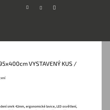
Nákupní
Hledat
Přihlášení
košík
195x400cm VYSTAVENÝ KUS /
cení
edení smrk 42mm, ergonomické lavice, LED osvětlení,