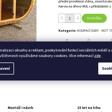
přední prosklená stěna, smontováno,
hvězdiček.
Harvia na dřevo M3L s přikládáním z 
Do košíku
Kategorie
:
KOUPACÍ SUDY - HOT 
TISK
ZEPTAT SE
HLÍ
nalizaci obsahu a reklam, poskytování funkcí sociálních médií a
vštěvnosti využíváme soubory cookies. Více informací
zde
.
avení
Souh
Twitter
Facebook
Montáž i návrh
15 let na trhu