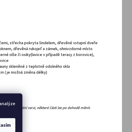
emi, střecha pokryta šindelem, dřevěné vstupní dveře
oknem, dřevěná rukojeť a zámek, ohnivzdorné místo
erné olše či osiky(lavice v případě terasy z borovice),
ovice
sauny skleněné z teplotně odolného skla
1m ( je možná změna délky)
 analýze
abízen v základní verzi, některé části lze po dohodě měnit.
lasím