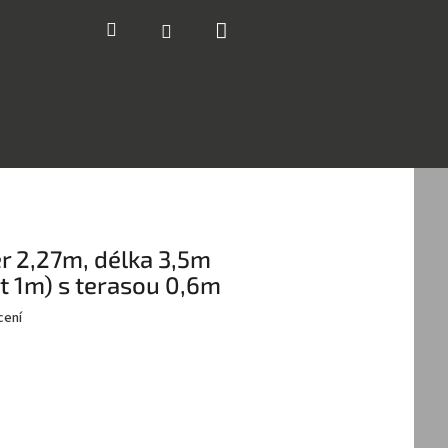
Nákupní
Hledat
Přihlášení
košík
 2,27m, délka 3,5m
t 1m) s terasou 0,6m
cení