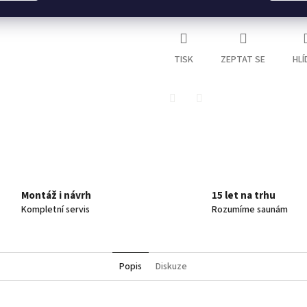
Kategorie
:
SAUNY
TISK
ZEPTAT SE
HLÍ
Twitter
Facebook
Montáž i návrh
15 let na trhu
Kompletní servis
Rozumíme saunám
Popis
Diskuze