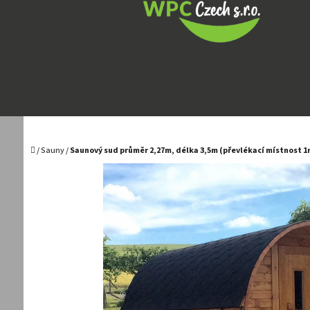
Přejít
na
obsah
Domů
/
Sauny
/
Saunový sud průměr 2,27m, délka 3,5m (převlékací místnost 1