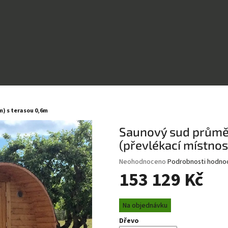
m) s terasou 0,6m
Saunový sud průměr
(převlékací místnos
Průměrné
Neohodnoceno
Podrobnosti hodno
hodnocení
153 129 Kč
produktu
je
Měrná
0,0
Na objednávku
cena:
z
Dřevo
5