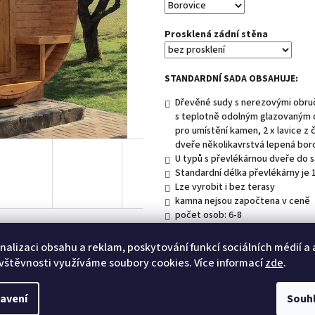
hvězdiček.
Prosklená zádní stěna
STANDARDNÍ SADA OBSAHUJE:
Dřevěné sudy s nerezovými obruč
s teplotně odolným glazovaným 
pro umístění kamen, 2 x lavice z č
dveře několikavrstvá lepená bor
U typů s převlékárnou dveře do 
Standardní délka převlékárny je 
Lze vyrobit i bez terasy
kamna nejsou započtena v ceně
počet osob: 6-8
nalizaci obsahu a reklam, poskytování funkcí sociálních médií a
Doplňující informace:
Tento výrobek je n
vštěvnosti využíváme soubory cookies. Více informací
zde
.
Do košíku
avení
Souh