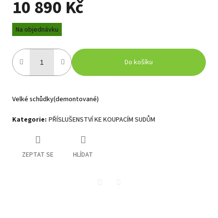
10 890 Kč
Měrná
Na objednávku
cena:
Do košíku
Velké schůdky(demontované)
Kategorie
:
PŘÍSLUŠENSTVÍ KE KOUPACÍM SUDŮM
ZEPTAT SE
HLÍDAT
Twitter
Facebook