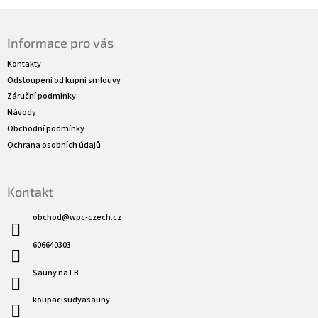
Z
á
Informace pro vás
p
a
Kontakty
t
Odstoupení od kupní smlouvy
í
Záruční podmínky
Návody
Obchodní podmínky
Ochrana osobních údajů
Kontakt
obchod
@
wpc-czech.cz
606640303
Sauny na FB
koupacisudyasauny