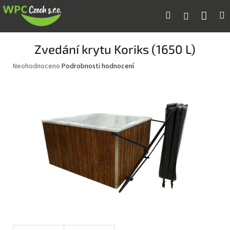
Přejít
Náku
Hledat
M
Přihlášení
na
obsah
koší
Zvedání krytu Koriks (1650 L)
Průměrné
Neohodnoceno
Podrobnosti hodnocení
hodnocení
produktu
je
0,0
z
5
hvězdiček.