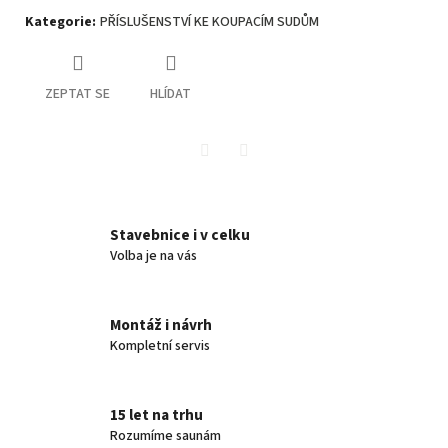
Kategorie
:
PŘÍSLUŠENSTVÍ KE KOUPACÍM SUDŮM
ZEPTAT SE
HLÍDAT
Twitter
Facebook
Stavebnice i v celku
Volba je na vás
Montáž i návrh
Kompletní servis
15 let na trhu
Rozumíme saunám