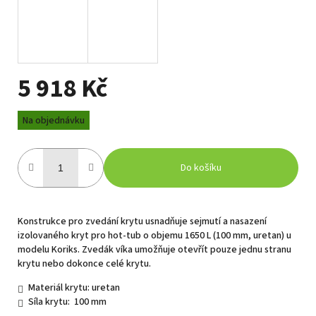
5 918 Kč
Měrná
Na objednávku
cena:
Do košíku
Konstrukce pro zvedání krytu usnadňuje sejmutí a nasazení
izolovaného kryt pro hot-tub o objemu 1650 L (100 mm, uretan) u
modelu Koriks. Zvedák víka umožňuje otevřít pouze jednu stranu
krytu nebo dokonce celé krytu.
Materiál krytu: uretan
Síla krytu: 100 mm