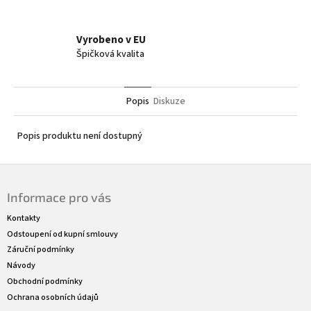
Vyrobeno v EU
Špičková kvalita
Popis
Diskuze
Popis produktu není dostupný
Z
á
Informace pro vás
p
a
Kontakty
t
Odstoupení od kupní smlouvy
í
Záruční podmínky
Návody
Obchodní podmínky
Ochrana osobních údajů