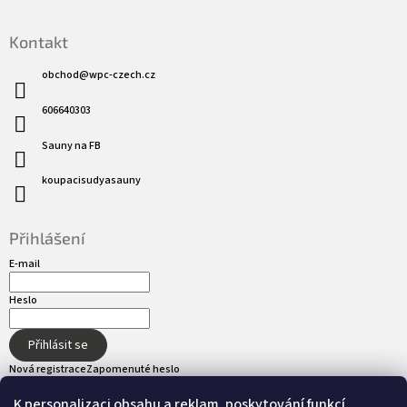
Kontakt
obchod
@
wpc-czech.cz
606640303
Sauny na FB
koupacisudyasauny
Přihlášení
E-mail
Heslo
Přihlásit se
Nová registrace
Zapomenuté heslo
K personalizaci obsahu a reklam, poskytování funkcí