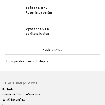
15 let na trhu
Rozumíme saunám
Vyrobeno v EU
Špičková kvalita
Popis
Diskuze
Popis produktu není dostupný
Z
á
Informace pro vás
p
a
Kontakty
t
Odstoupení od kupní smlouvy
í
Záruční podmínky