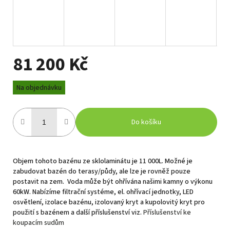
81 200 Kč
Měrná
Na objednávku
cena:
Do košíku
Objem tohoto bazénu ze sklolaminátu je 11 000L. Možné je
zabudovat bazén do terasy/půdy, ale lze je rovněž pouze
postavit na zem. Voda může být ohřívána našimi kamny o výkonu
60kW. Nabízíme filtrační systéme, el. ohřívací jednotky, LED
osvětlení, izolace bazénu, izolovaný kryt a kupolovitý kryt pro
použití s bazénem a další příslušenství viz.
Příslušenství ke
koupacím sudům