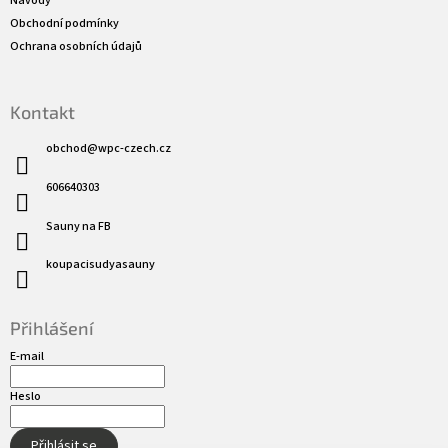
Návody
Obchodní podmínky
Ochrana osobních údajů
Kontakt
obchod
@
wpc-czech.cz
606640303
Sauny na FB
koupacisudyasauny
Přihlášení
E-mail
Heslo
Přihlásit se