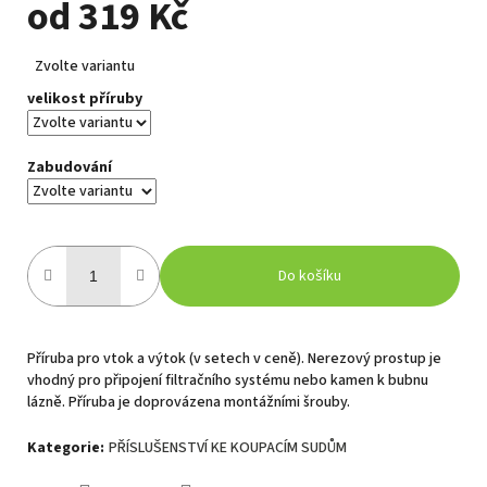
od
319 Kč
Měrná
Zvolte variantu
cena:
velikost příruby
Zabudování
Do košíku
Příruba pro vtok a výtok (v setech v ceně). Nerezový prostup je
vhodný pro připojení filtračního systému nebo kamen k bubnu
lázně. Příruba je doprovázena montážními šrouby.
Kategorie
:
PŘÍSLUŠENSTVÍ KE KOUPACÍM SUDŮM