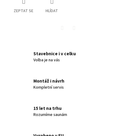
ZEPTAT SE
HLÍDAT
Twitter
Facebook
Stavebnice i v celku
Volba je na vás
Montáž i návrh
Kompletní servis
15 let na trhu
Rozumíme saunám
Vyrobeno v EU