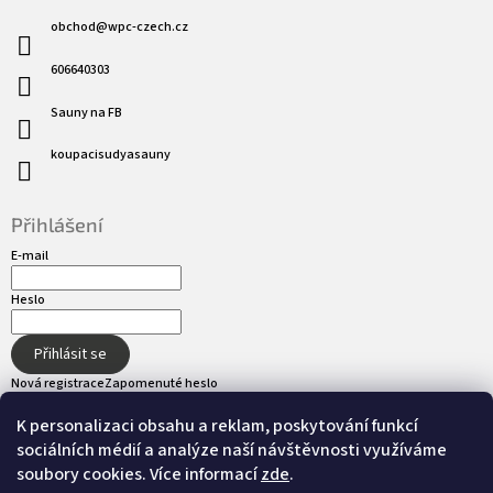
obchod
@
wpc-czech.cz
606640303
Sauny na FB
koupacisudyasauny
Přihlášení
E-mail
Heslo
Přihlásit se
Nová registrace
Zapomenuté heslo
K personalizaci obsahu a reklam, poskytování funkcí
sociálních médií a analýze naší návštěvnosti využíváme
Přijímáme online platby
soubory cookies. Více informací
zde
.