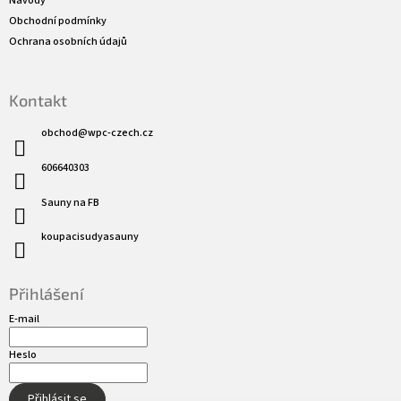
Návody
Obchodní podmínky
Ochrana osobních údajů
Kontakt
obchod
@
wpc-czech.cz
606640303
Sauny na FB
koupacisudyasauny
Přihlášení
E-mail
Heslo
Přihlásit se