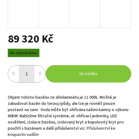
89 320 Kč
Měrná
Na objednávku
cena:
Do košíku
Objem tohoto bazénu ze sklolaminátu je 11 000L. Možné je
zabudovat bazén do terasy/půdy, ale lze je rovněž pouze
postavit na zem. Voda může být ohřívána našimi kamny o výkonu
60kW. Nabízíme filtrační systéme, el. ohřívací jednotky, LED
osvětlení, izolace bazénu, izolovaný kryt a kupolovitý kryt pro
použití s bazénem a další příslušenství viz.
Příslušenství ke
koupacím sudům