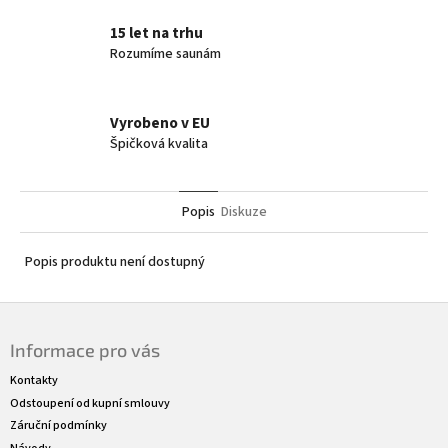
15 let na trhu
Rozumíme saunám
Vyrobeno v EU
Špičková kvalita
Popis
Diskuze
Popis produktu není dostupný
Z
á
Informace pro vás
p
a
Kontakty
t
Odstoupení od kupní smlouvy
í
Záruční podmínky