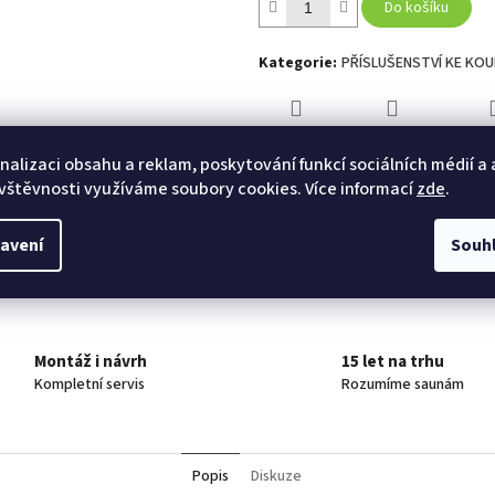
Do košíku
Kategorie
:
PŘÍSLUŠENSTVÍ KE KO
TISK
ZEPTAT SE
HLÍ
nalizaci obsahu a reklam, poskytování funkcí sociálních médií a
vštěvnosti využíváme soubory cookies. Více informací
zde
.
Twitter
Facebook
avení
Souh
Montáž i návrh
15 let na trhu
Kompletní servis
Rozumíme saunám
Popis
Diskuze