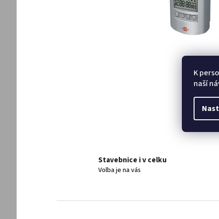
K perso
naší ná
Nast
Stavebnice i v celku
Volba je na vás