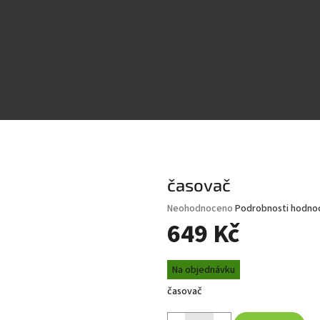
časovač
Průměrné
Neohodnoceno
Podrobnosti hodno
hodnocení
649 Kč
produktu
je
Měrná
0,0
Na objednávku
cena:
z
časovač
5
hvězdiček.