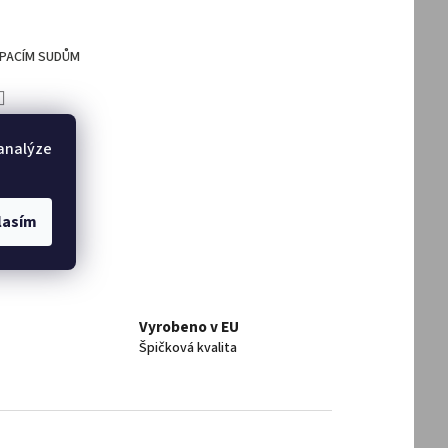
UPACÍM SUDŮM
DAT
 analýze
lasím
Vyrobeno v EU
Špičková kvalita