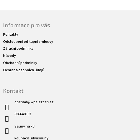
Z
á
Informace pro vás
p
a
Kontakty
t
Odstoupení od kupní smlouvy
í
Záruční podmínky
Návody
Obchodní podmínky
Ochrana osobních údajů
Kontakt
obchod
@
wpc-czech.cz
606640303
Sauny na FB
koupacisudyasauny