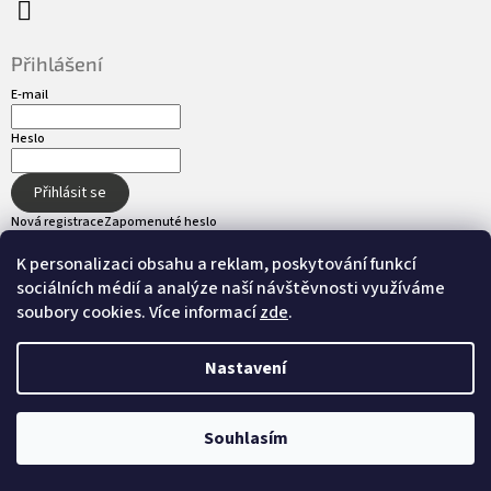
Přihlášení
E-mail
Heslo
Přihlásit se
Nová registrace
Zapomenuté heslo
K personalizaci obsahu a reklam, poskytování funkcí
sociálních médií a analýze naší návštěvnosti využíváme
Přijímáme online platby
soubory cookies. Více informací
zde
.
Nastavení
Vytvořil Shoptet
Souhlasím
Copyright 2026
hot-tub.cz
. Všechna práva
Nastavil tým EshopyUmíme.cz
vyhrazena.
Upravit nastavení cookies