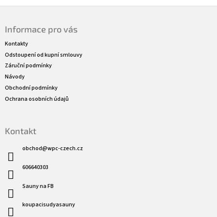
Z
á
Informace pro vás
p
a
Kontakty
t
Odstoupení od kupní smlouvy
í
Záruční podmínky
Návody
Obchodní podmínky
Ochrana osobních údajů
Kontakt
obchod
@
wpc-czech.cz
606640303
Sauny na FB
koupacisudyasauny