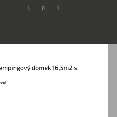
Nákupní
Hledat
Přihlášení
košík
a kempingový domek 16,5m2 s
cení