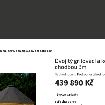
a kempingový domek 16,5m2 s chodbou 3m
Dvojitý grilovací 
chodbou 3m
Průměrné
Neohodnoceno
Podrobnosti hodno
hodnocení
439 890 Kč
produktu
je
Měrná
0,0
Zvolte variantu
cena:
z
střecha barva
5