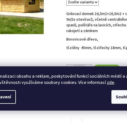
hvězdiček.
Grilovací domek 16,5m2+16,5
9x(5x otevírací), včetně centrálního
spaní), polštáře na lavicích, stře
rukojetí a zámkem
Borovicové dřevo,
tl.stěny 45mm, tl.střechy 18mm, t
Do košíku
nalizaci obsahu a reklam, poskytování funkcí sociálních médií a
vštěvnosti využíváme soubory cookies. Více informací
zde
.
Kategorie
:
GRILOVACÍ PAVILONY A
avení
Souh
TISK
ZEPTAT SE
HLÍ