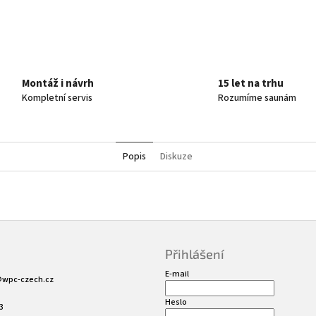
Twitter
Facebook
Montáž i návrh
15 let na trhu
Kompletní servis
Rozumíme saunám
Popis
Diskuze
Přihlášení
E-mail
@
wpc-czech.cz
Heslo
3