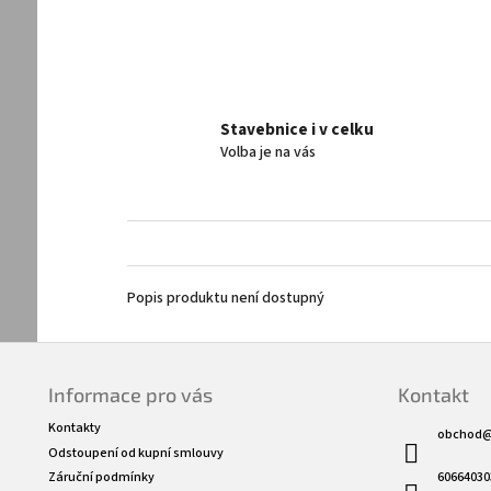
Stavebnice i v celku
Volba je na vás
Popis produktu není dostupný
Z
á
Informace pro vás
Kontakt
p
a
Kontakty
obchod
t
Odstoupení od kupní smlouvy
í
60664030
Záruční podmínky