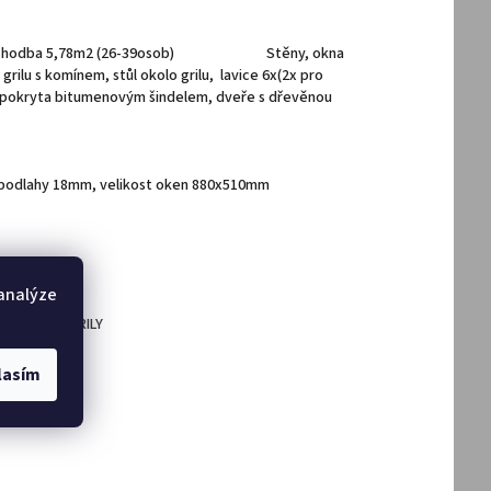
m2 + chodba 5,78m2 (26-39osob) Stěny, okna
 grilu s komínem, stůl okolo grilu, lavice 6x(2x pro
cha pokryta bitumenovým šindelem, dveře s dřevěnou
l.podlahy 18mm, velikost oken 880x510mm
 analýze
 OTEVŘENÉ GRILY
lasím
DAT