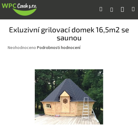
Přejít
Náku
Hledat
M
Přihlášení
na
obsah
koší
Exluzivní grilovací domek 16,5m2 se
saunou
Průměrné
Neohodnoceno
Podrobnosti hodnocení
hodnocení
produktu
je
0,0
z
5
hvězdiček.