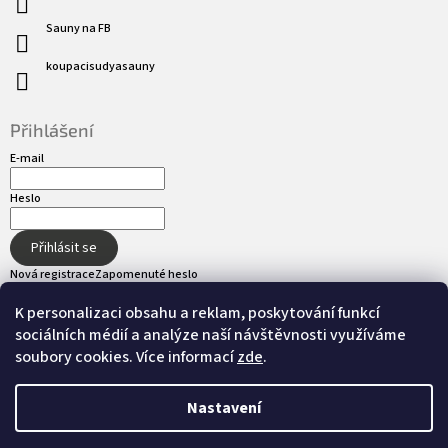
Sauny na FB
koupacisudyasauny
Přihlášení
E-mail
Heslo
Přihlásit se
Nová registrace
Zapomenuté heslo
K personalizaci obsahu a reklam, poskytování funkcí
sociálních médií a analýze naší návštěvnosti využíváme
Přijímáme online platby
soubory cookies. Více informací
zde
.
Nastavení