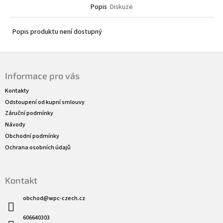
Popis
Diskuze
Popis produktu není dostupný
Z
á
Informace pro vás
p
a
Kontakty
t
Odstoupení od kupní smlouvy
í
Záruční podmínky
Návody
Obchodní podmínky
Ochrana osobních údajů
Kontakt
obchod
@
wpc-czech.cz
606640303