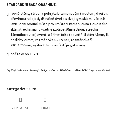
STANDARDNÍ SADA OBSAHUJE:
rovné stěny, střecha pokryta bitumenovým šindelem, dveře s
dřevěnou rukojetí, dřevěné dveře s dvojitým sklem, včetně
lavic, ohni odolné místo pro umístění kamen, okna z dvojitého
skla, střecha sauny včetně izolace 50mm vlnou, střecha
18mm(borovice) zvenčí a 14mm (olše) zevnitř, tl.stěn 45mm, tl.
podlahy 28mm, rozměr oken 512x442, rozměr dveří
780x1760mm, výška 3,8m, součástí je gril luxury
počet osob 15-21
Doplňující informace:
Tento výrobek je nabízen v základní verzi, některé části lze po dohodě měnit.
Kategorie
:
SAUNY
ZEPTAT SE
HLÍDAT