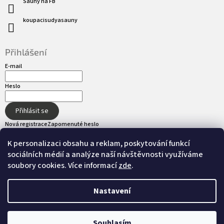
Sauny na FB
koupacisudyasauny
Přihlášení
E-mail
Heslo
Přihlásit se
Nová registrace
Zapomenuté heslo
K personalizaci obsahu a reklam, poskytování funkcí
sociálních médií a analýze naší návštěvnosti využíváme
Přijímáme online platby
soubory cookies. Více informací
zde
.
Nastavení
Vytvořil Shoptet
Souhlasím
Copyright 2026
hot-tub.cz
. Všechna práva
Nastavil tým EshopyUmíme.cz