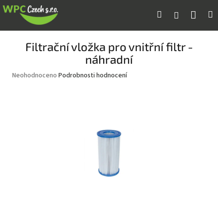
Přejít
Náku
Hledat
M
Přihlášení
na
obsah
koší
Filtrační vložka pro vnitřní filtr -
náhradní
Průměrné
Neohodnoceno
Podrobnosti hodnocení
hodnocení
produktu
je
0,0
z
5
hvězdiček.