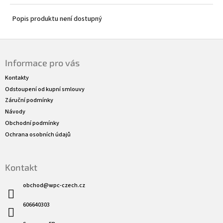
Popis produktu není dostupný
Z
á
Informace pro vás
p
a
Kontakty
t
Odstoupení od kupní smlouvy
í
Záruční podmínky
Návody
Obchodní podmínky
Ochrana osobních údajů
Kontakt
obchod
@
wpc-czech.cz
606640303