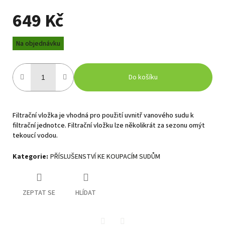
649 Kč
Měrná
Na objednávku
cena:
Do košíku
Filtrační vložka je vhodná pro použití uvnitř vanového sudu k
filtrační jednotce. Filtrační vložku lze několikrát za sezonu omýt
tekoucí vodou.
Kategorie
:
PŘÍSLUŠENSTVÍ KE KOUPACÍM SUDŮM
ZEPTAT SE
HLÍDAT