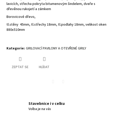
lavicích, střecha pokryta bitumenovým šindelem, dveře s
dřevěnou rukojetí a zámkem
Borovicové dřevo,
tl.stěny 45mm, tl.střechy 18mm, tl.podlahy 18mm, velikost oken
880x510mm
Kategorie
:
GRILOVACÍ PAVILONY A OTEVŘENÉ GRILY
ZEPTAT SE
HLÍDAT
Twitter
Facebook
Stavebnice i v celku
Volba je na vás