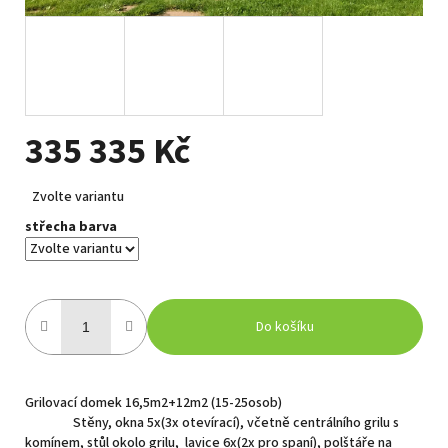
335 335 Kč
Měrná
Zvolte variantu
cena:
střecha barva
Do košíku
Grilovací domek 16,5m2+12m2 (15-25osob)
Stěny, okna 5x(3x otevírací), včetně centrálního grilu s
komínem, stůl okolo grilu, lavice 6x(2x pro spaní), polštáře na