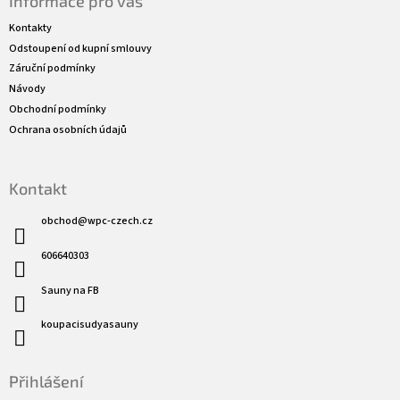
Informace pro vás
p
a
Kontakty
t
Odstoupení od kupní smlouvy
í
Záruční podmínky
Návody
Obchodní podmínky
Ochrana osobních údajů
Kontakt
obchod
@
wpc-czech.cz
606640303
Sauny na FB
koupacisudyasauny
Přihlášení