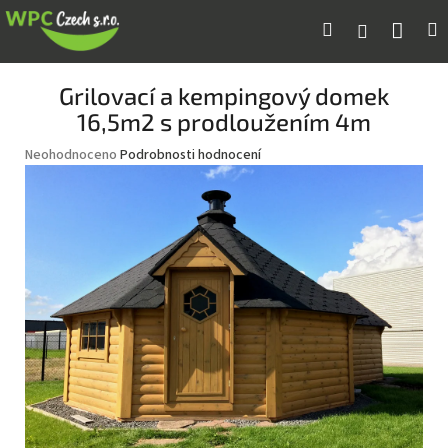
Přejít
Náku
Hledat
M
Přihlášení
na
obsah
koší
Grilovací a kempingový domek
16,5m2 s prodloužením 4m
Průměrné
Neohodnoceno
Podrobnosti hodnocení
hodnocení
produktu
je
0,0
z
5
hvězdiček.