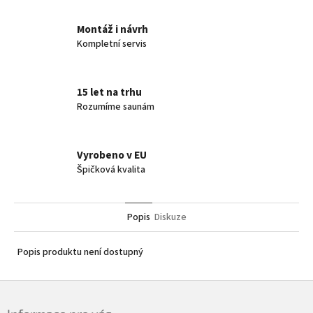
Montáž i návrh
Kompletní servis
15 let na trhu
Rozumíme saunám
Vyrobeno v EU
Špičková kvalita
Popis
Diskuze
Popis produktu není dostupný
Z
á