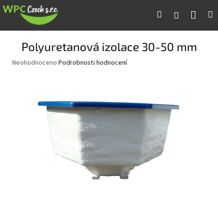
Přejít
Náku
Hledat
M
Přihlášení
na
obsah
koší
Polyuretanová izolace 30-50 mm
Průměrné
Neohodnoceno
Podrobnosti hodnocení
hodnocení
produktu
je
0,0
z
5
hvězdiček.