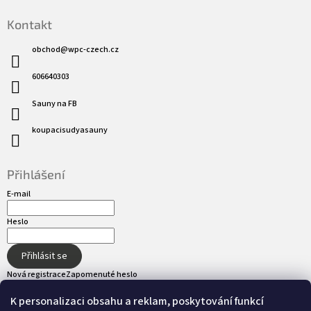
Kontakt
obchod
@
wpc-czech.cz
606640303
Sauny na FB
koupacisudyasauny
Přihlášení
E-mail
Heslo
Přihlásit se
Nová registrace
Zapomenuté heslo
K personalizaci obsahu a reklam, poskytování funkcí