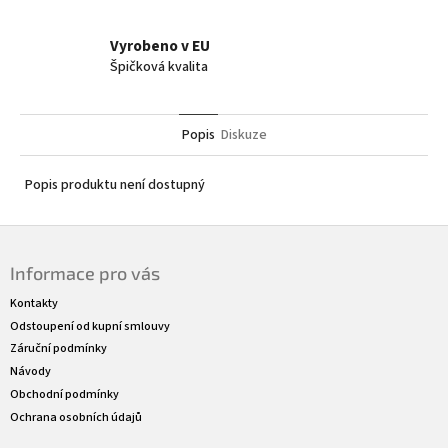
Vyrobeno v EU
Špičková kvalita
Popis
Diskuze
Popis produktu není dostupný
Z
á
Informace pro vás
p
a
Kontakty
t
Odstoupení od kupní smlouvy
í
Záruční podmínky
Návody
Obchodní podmínky
Ochrana osobních údajů