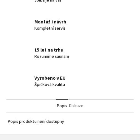
Volba je na vás
Montáž i návrh
Kompletní servis
15 let na trhu
Rozumíme saunám
Vyrobeno v EU
Špičková kvalita
Popis
Diskuze
Popis produktu není dostupný
Z