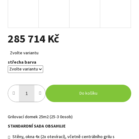
285 714 Kč
Měrná
Zvolte variantu
cena:
střecha barva
Do košíku
Grilovací domek 25m2 (25-3 0osob)
STANDARDNÍ SADA OBSAHUJE
Stěny, okna 4x (2x otevírací), včetně centrálního grilu s