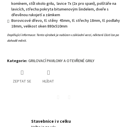
komínem, stůl okolo grilu, lavice 7x (2x pro spaní), polštáře na
lavicích, střecha pokryta bitumenovým šindelem, dveře s
dřevěnou rukojetí a zámkem
Borovicové dřevo, tl. stěny 45mm, tl. střechy 18mm, tl. podlahy
18mm, velikost oken 880x510mm
Doplňující informace:
Tento výrobek je nabízen v základní verzi, některé části lze po
dohodě měnit.
Kategorie
:
GRILOVACÍ PAVILONY A OTEVŘENÉ GRILY
ZEPTAT SE
HLÍDAT
Twitter
Facebook
Stavebnice i v celku