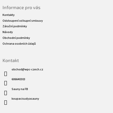
á
Informace pro vás
p
a
Kontakty
t
Odstoupení od kupní smlouvy
í
Záruční podmínky
Návody
Obchodní podmínky
Ochrana osobních údajů
Kontakt
obchod
@
wpc-czech.cz
606640303
Sauny na FB
koupacisudyasauny