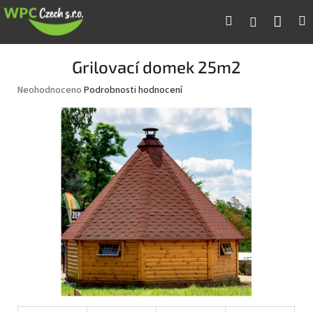
Přejít
Náku
Hledat
M
Přihlášení
na
obsah
koší
Grilovací domek 25m2
Průměrné
Neohodnoceno
Podrobnosti hodnocení
hodnocení
produktu
je
0,0
z
5
hvězdiček.