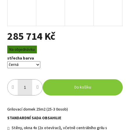
285 714 Kč
Měrná
Na objednávku
cena:
střecha barva
Do košíku
Grilovací domek 25m2 (25-3 0osob)
STANDARDNÍ SADA OBSAHUJE
Stěny, okna 4x (2x otevírací), včetně centrálního grilu s