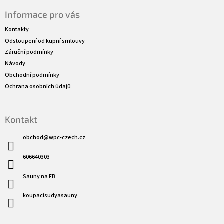
á
Informace pro vás
p
a
Kontakty
t
Odstoupení od kupní smlouvy
í
Záruční podmínky
Návody
Obchodní podmínky
Ochrana osobních údajů
Kontakt
obchod
@
wpc-czech.cz
606640303
Sauny na FB
koupacisudyasauny