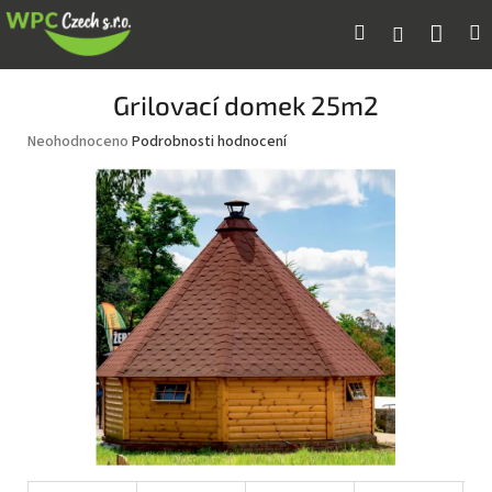
Přejít
Náku
Hledat
M
Přihlášení
na
obsah
koší
Grilovací domek 25m2
Průměrné
Neohodnoceno
Podrobnosti hodnocení
hodnocení
produktu
je
0,0
z
5
hvězdiček.