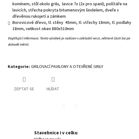
komínem, stůl okolo grilu, lavice 7x (2x pro spaní), polštáře na
lavicích, střecha pokryta bitumenovým šindelem, dveře s
dřevěnou rukojetí a zámkem
Borovicové dřevo, tl. stěny 45mm, tl. střechy 18mm, tl. podlahy
18mm, velikost oken 880x510mm
Doplňující informace:
Tento výrobek je nabízen v základní verzi, některé části lze po
dohodě měnit.
Kategorie
:
GRILOVACÍ PAVILONY A OTEVŘENÉ GRILY
ZEPTAT SE
HLÍDAT
Twitter
Facebook
Stavebnice i v celku