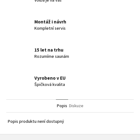
Volba je na vás
Montáž i návrh
Kompletní servis
15 let na trhu
Rozumíme saunám
Vyrobeno v EU
Špičková kvalita
Popis
Diskuze
Popis produktu není dostupný
Z