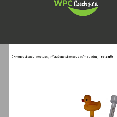
Přejít
na
obsah
Domů
/
Koupací sudy - hot tubs
/
Příslušenství ke koupacím sudům
/
Teploměr