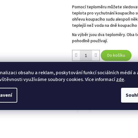
Pomocí teploměru můžete sledovat, 
teplota pro vychutnání koupacího 
ohřevu koupacího sudu alespoň něko
teplejší než voda na dně koupacího 
Na výběr jsou dva teploměry. Oba t
pohodlně používají.
Do košíku
Kategorie
:
PŘÍSLUŠENSTVÍ KE KO
nalizaci obsahu a reklam, poskytování funkcí sociálních médií a
vštěvnosti využíváme soubory cookies. Více informací
zde
.
TISK
ZEPTAT SE
HLÍ
avení
Souh
Twitter
Facebook