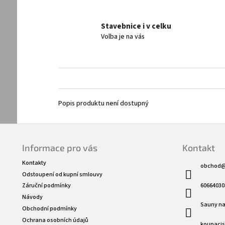
Stavebnice i v celku
Volba je na vás
Popis produktu není dostupný
Z
á
Informace pro vás
Kontakt
p
a
Kontakty
obchod
t
Odstoupení od kupní smlouvy
í
60664030
Záruční podmínky
Návody
Sauny na
Obchodní podmínky
Ochrana osobních údajů
koupaci