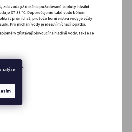
zda voda již dosáhla požadované teploty. Ideální
sudu je 37-38 °C. Doporučujeme také vodu během
likrát promíchat, protože horní vrstva vody je vždy
sudu. Pro míchání vody je ideální míchací lopatka.
eploměry zůstávají plovoucí na hladině vody, takže se
UPACÍM SUDŮM
 analýze
DAT
lasím