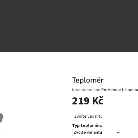
Teploměr
Průměrné
Neohodnoceno
Podrobnosti hodno
hodnocení
219 Kč
produktu
je
Měrná
0,0
Zvolte variantu
cena:
z
Typ teploměru
5
hvězdiček.