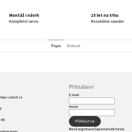
Montáž i návrh
15 let na trhu
Kompletní servis
Rozumíme saunám
Popis
Diskuze
Přihlášení
E-mail
@
wpc-czech.cz
Heslo
3
 FB
Přihlásit se
Nová registrace
Zapomenuté heslo
sudyasauny