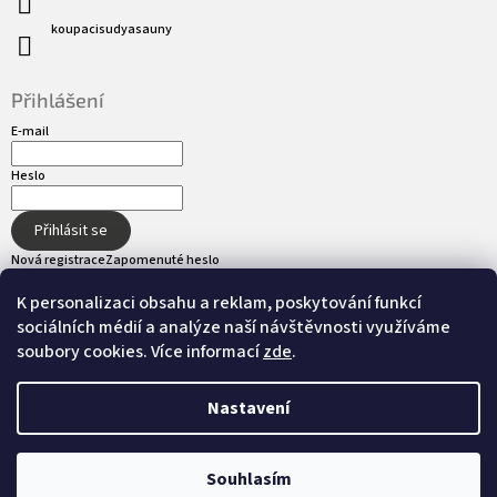
koupacisudyasauny
Přihlášení
E-mail
Heslo
Přihlásit se
Nová registrace
Zapomenuté heslo
K personalizaci obsahu a reklam, poskytování funkcí
sociálních médií a analýze naší návštěvnosti využíváme
Přijímáme online platby
soubory cookies. Více informací
zde
.
Nastavení
Vytvořil Shoptet
Souhlasím
Copyright 2026
hot-tub.cz
. Všechna práva
Nastavil tým EshopyUmíme.cz