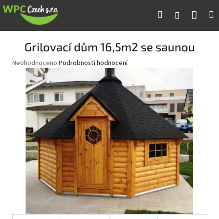
Přejít
Náku
Hledat
M
Přihlášení
na
obsah
koší
Grilovací dům 16,5m2 se saunou
Průměrné
Neohodnoceno
Podrobnosti hodnocení
hodnocení
produktu
je
0,0
z
5
hvězdiček.