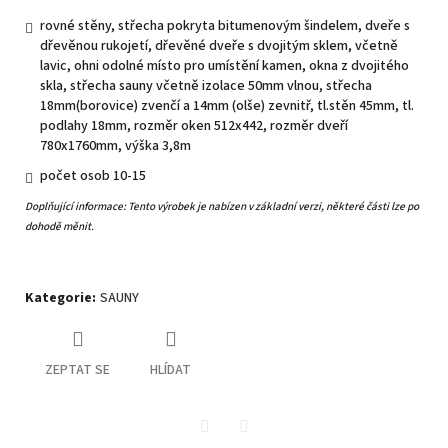
rovné stěny, střecha pokryta bitumenovým šindelem, dveře s
dřevěnou rukojetí, dřevěné dveře s dvojitým sklem, včetně
lavic, ohni odolné místo pro umístění kamen, okna z dvojitého
skla, střecha sauny včetně izolace 50mm vlnou, střecha
18mm(borovice) zvenčí a 14mm (olše) zevnitř, tl.stěn 45mm, tl.
podlahy 18mm, rozměr oken 512x442, rozměr dveří
780x1760mm, výška 3,8m
počet osob 10-15
Doplňující informace:
Tento výrobek je nabízen v základní verzi, některé části lze po
dohodě měnit.
Kategorie
:
SAUNY
ZEPTAT SE
HLÍDAT