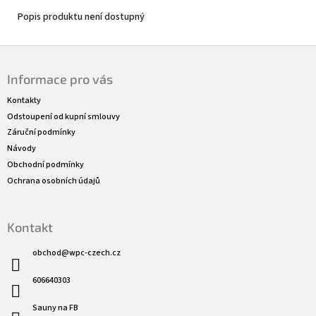
Popis produktu není dostupný
Z
á
Informace pro vás
p
a
Kontakty
t
Odstoupení od kupní smlouvy
í
Záruční podmínky
Návody
Obchodní podmínky
Ochrana osobních údajů
Kontakt
obchod
@
wpc-czech.cz
606640303
Sauny na FB