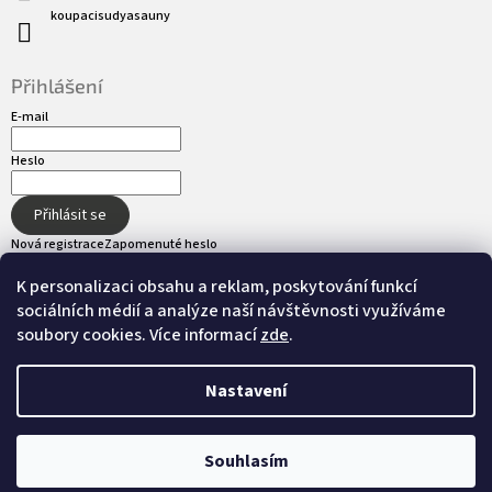
koupacisudyasauny
Přihlášení
E-mail
Heslo
Přihlásit se
Nová registrace
Zapomenuté heslo
K personalizaci obsahu a reklam, poskytování funkcí
sociálních médií a analýze naší návštěvnosti využíváme
Přijímáme online platby
soubory cookies. Více informací
zde
.
Nastavení
Vytvořil Shoptet
Souhlasím
Copyright 2026
hot-tub.cz
. Všechna práva
Nastavil tým EshopyUmíme.cz
vyhrazena.
Upravit nastavení cookies