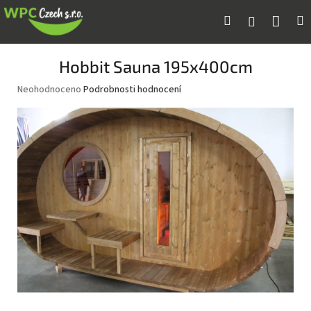
Přejít
Náku
Hledat
M
Přihlášení
na
obsah
koší
Hobbit Sauna 195x400cm
Průměrné
Neohodnoceno
Podrobnosti hodnocení
hodnocení
produktu
je
0,0
z
5
hvězdiček.