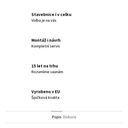
Stavebnice i v celku
Volba je na vás
Montáž i návrh
Kompletní servis
15 let na trhu
Rozumíme saunám
Vyrobeno v EU
Špičková kvalita
Popis
Diskuze