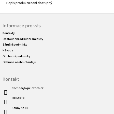
Popis produktu není dostupný
Z
á
Informace pro vás
p
a
Kontakty
t
Odstoupení od kupní smlouvy
í
Záruční podmínky
Návody
Obchodní podmínky
Ochrana osobních údajů
Kontakt
obchod
@
wpc-czech.cz
606640303
Sauny na FB