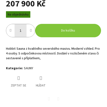
207 900 Kč
Měrná
Na objednávku
cena:
Do košíku
Hobbit Sauna z kvalitního severského masivu. Moderní vzhled. Pro
4 osoby. S odpočinkovou místností. Dodání v rozloženém stavu či
sestavené s příplatkem,
Kategorie
:
SAUNY
ZEPTAT SE
HLÍDAT
Twitter
Facebook