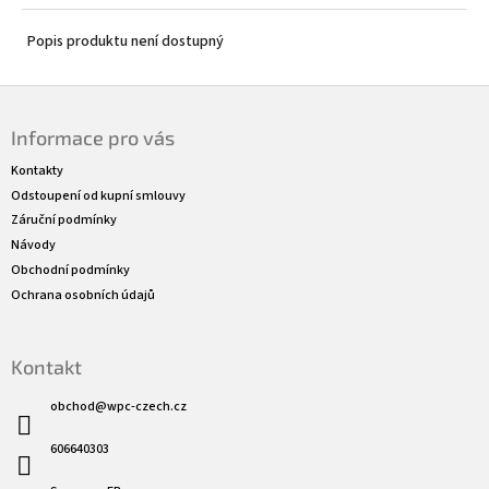
Popis produktu není dostupný
Z
á
Informace pro vás
p
a
Kontakty
t
Odstoupení od kupní smlouvy
í
Záruční podmínky
Návody
Obchodní podmínky
Ochrana osobních údajů
Kontakt
obchod
@
wpc-czech.cz
606640303