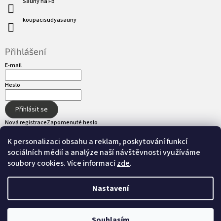
Sauny na FB
koupacisudyasauny
Přihlášení
E-mail
Heslo
Přihlásit se
Nová registrace
Zapomenuté heslo
K personalizaci obsahu a reklam, poskytování funkcí
sociálních médií a analýze naší návštěvnosti využíváme
Přijímáme online platby
soubory cookies. Více informací
zde
.
Nastavení
Vytvořil Shoptet
Souhlasím
Copyright 2026
hot-tub.cz
. Všechna práva
Nastavil tým EshopyUmíme.cz