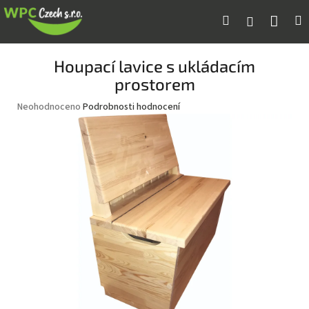
Přejít
Náku
Hledat
M
Přihlášení
na
obsah
koší
Houpací lavice s ukládacím
prostorem
Průměrné
Neohodnoceno
Podrobnosti hodnocení
hodnocení
produktu
je
0,0
z
5
hvězdiček.