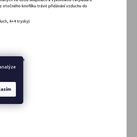
lovaných ve dvou skupinách a výkonného čerpadla o
 otočného knoflíku trávit přidávání vzduchu do
ch, 4+4 trysky)
UPACÍM SUDŮM
 analýze
DAT
lasím