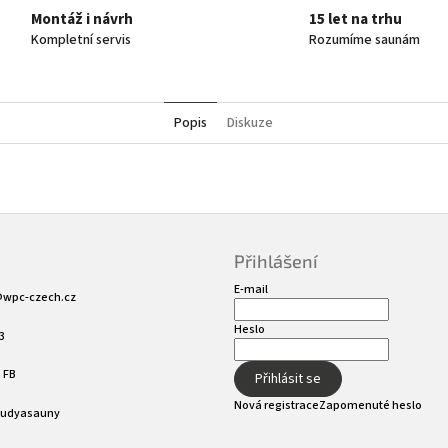
Montáž i návrh
15 let na trhu
Kompletní servis
Rozumíme saunám
Popis
Diskuze
Přihlášení
E-mail
@
wpc-czech.cz
Heslo
3
 FB
Přihlásit se
Nová registrace
Zapomenuté heslo
sudyasauny