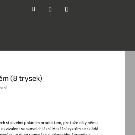
Nákupní
Hledat
Přihlášení
košík
m (8 trysek)
cení
ech stal velmi polárním produktem, protože díky němu
ekvivalent venkovních lázní. Masážní systém se skládá