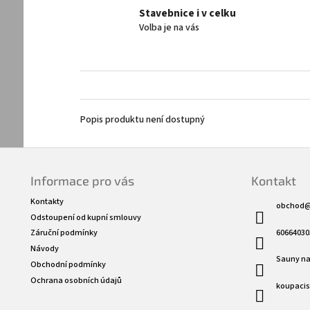
Stavebnice i v celku
Volba je na vás
Popis produktu není dostupný
Z
á
Informace pro vás
Kontakt
p
a
Kontakty
obchod
t
Odstoupení od kupní smlouvy
í
60664030
Záruční podmínky
Návody
Sauny na
Obchodní podmínky
Ochrana osobních údajů
koupaci