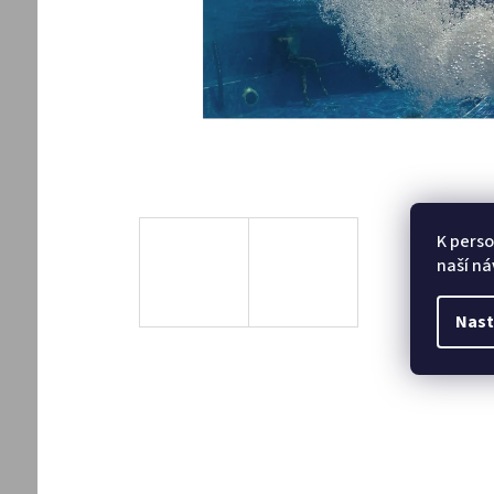
K perso
naší ná
Nast