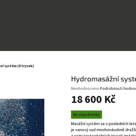
í systém (8 trysek)
Hydromasážní systé
Průměrné
Neohodnoceno
Podrobnosti hodno
hodnocení
18 600 Kč
produktu
je
Měrná
0,0
Na objednávku
cena:
z
Masážní systém se v posledních let
5
je vanový sud mnohonásobně dražší 
hvězdiček.