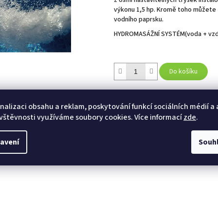
z osmi nastavitelných trysek insta
výkonu 1,5 hp. Kromě toho můžete z
vodního paprsku.
HYDROMASÁŽNÍ SYSTÉM(voda + vzdu
Do košíku
Kategorie
:
PŘÍSLUŠENSTVÍ KE KO
nalizaci obsahu a reklam, poskytování funkcí sociálních médií a
vštěvnosti využíváme soubory cookies. Více informací
zde
.
TISK
ZEPTAT SE
HLÍ
avení
Souh
Twitter
Facebook