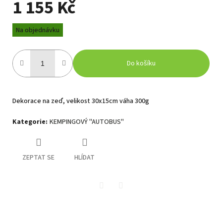
1 155 Kč
Měrná
Na objednávku
cena:
Do košíku
Dekorace na zeď, velikost 30x15cm váha 300g
Kategorie
:
KEMPINGOVÝ "AUTOBUS"
ZEPTAT SE
HLÍDAT
Twitter
Facebook