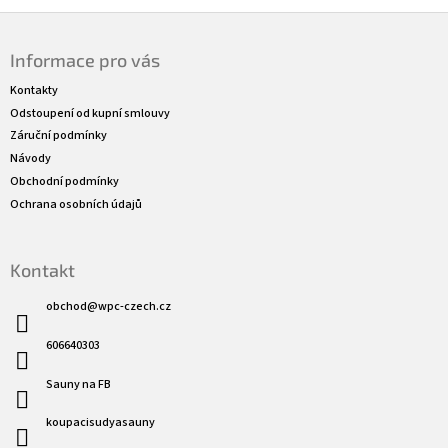
Z
á
Informace pro vás
p
a
Kontakty
t
Odstoupení od kupní smlouvy
í
Záruční podmínky
Návody
Obchodní podmínky
Ochrana osobních údajů
Kontakt
obchod
@
wpc-czech.cz
606640303
Sauny na FB
koupacisudyasauny