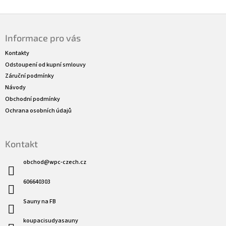
Z
á
Informace pro vás
p
a
Kontakty
t
Odstoupení od kupní smlouvy
í
Záruční podmínky
Návody
Obchodní podmínky
Ochrana osobních údajů
Kontakt
obchod
@
wpc-czech.cz
606640303
Sauny na FB
koupacisudyasauny