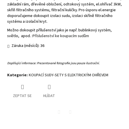
základní rám, dřevěné obložení, odtokový systém, el.ohřívač 3kW,
skříň filtračního systému, filtrační kuličky. Pro úsporu el.energie
doporučujeme dokoupit izolaci sudu, izolaci skříně filtračního
systému a izolační kryt.
Možno dokoupit přílušenství jako je např. bublinkový systém,
světlo, apod.
:Příslušenství ke koupacím sudům
Záruka (měsíců): 36
Doplňující informace: Prezentované fotografie jsou pouze ilustrační.
Kategorie
:
KOUPACÍ SUDY-SETY S ELEKTRICKÝM OHŘEVEM
ZEPTAT SE
HLÍDAT
Twitter
Facebook