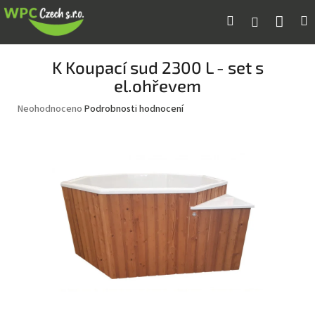
Přejít
Náku
Hledat
M
Přihlášení
na
obsah
koší
K Koupací sud 2300 L - set s
el.ohřevem
Průměrné
Neohodnoceno
Podrobnosti hodnocení
hodnocení
produktu
je
0,0
z
5
hvězdiček.