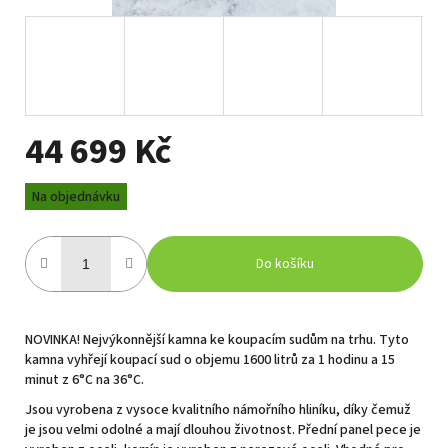
44 699 Kč
Měrná
Na objednávku
cena:
Do košíku
NOVINKA! Nejvýkonnější kamna ke koupacím sudům na trhu. Tyto
kamna vyhřejí koupací sud o objemu 1600 litrů za 1 hodinu a 15
minut z 6°C na 36°C.
Jsou vyrobena z vysoce kvalitního námořního hliníku, díky čemuž
je jsou velmi odolné a mají dlouhou životnost. Přední panel pece je