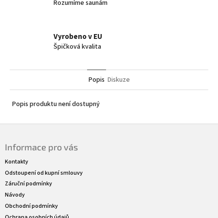
Rozumíme saunám
Vyrobeno v EU
Špičková kvalita
Popis
Diskuze
Popis produktu není dostupný
Z
á
Informace pro vás
p
a
Kontakty
t
Odstoupení od kupní smlouvy
í
Záruční podmínky
Návody
Obchodní podmínky
Ochrana osobních údajů