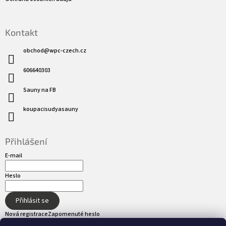
Kontakt
obchod
@
wpc-czech.cz
606640303
Sauny na FB
koupacisudyasauny
Přihlášení
E-mail
Heslo
Přihlásit se
Nová registrace
Zapomenuté heslo