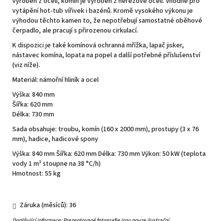
vyroben z oceli, komín je vyroben z nerezové oceli. Vhodné pro
vytápění hot-tub vířivek i bazénů. Kromě vysokého výkonu je
výhodou těchto kamen to, že nepotřebují samostatné oběhové
čerpadlo, ale pracují s přirozenou cirkulací.
K dispozici je také komínová ochranná mřížka, lapač jisker,
nástavec komína, lopata na popel a další potřebné příslušenství
(viz níže).
Materiál: námořní hliník a ocel
Výška: 840 mm
Šířka: 620 mm
Délka: 730 mm
Sada obsahuje: troubu, komín (160 x 2000 mm), prostupy (3 x 76
mm), hadice, hadicové spony
Výška: 840 mm Šířka: 620 mm Délka: 730 mm Výkon: 50 kW (teplota
vody 1 m³ stoupne na 38 °C/h)
Hmotnost: 55 kg
Záruka (měsíců): 36
Doplňující informace: Prezentované fotografie jsou pouze ilustrační.