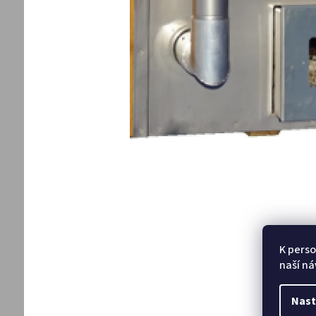
K perso
naší ná
Nast