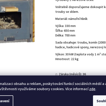
vyrobeny z nerezové oceli.
Volitelně doporučujeme dokoupit ko
trouby se sklem.
Materiál: námořní hliník
Výška: 330 mm
Šířka: 650 mm
Délka: 700 mm
Sada obsahuje: troubu, komín (2000
hadice, hadicové spony, nerezový 
Výkon: 30 kW (teplota vody 1 m³ st
Hmotnost: 22 kg
Záruka (měsíců): 36
Doplňující informace: Prezentované fotografie
nalizaci obsahu a reklam, poskytování funkcí sociálních médií a
vštěvnosti využíváme soubory cookies. Více informací
zde
.
Do košíku
avení
Souh
Kategorie
:
KAMNA - SAMOSTATNĚ