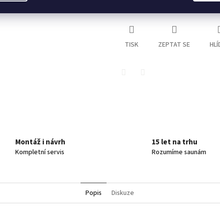
Hmotnost
:
24 kg
TISK
ZEPTAT SE
HLÍ
Twitter
Facebook
Montáž i návrh
15 let na trhu
Kompletní servis
Rozumíme saunám
Popis
Diskuze