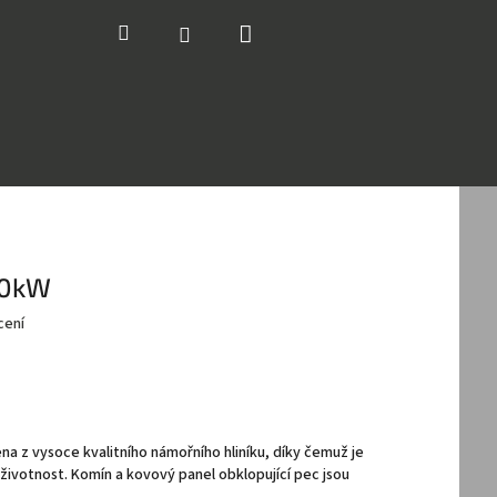
Nákupní
Hledat
Přihlášení
košík
30kW
cení
a z vysoce kvalitního námořního hliníku, díky čemuž je
životnost. Komín a kovový panel obklopující pec jsou