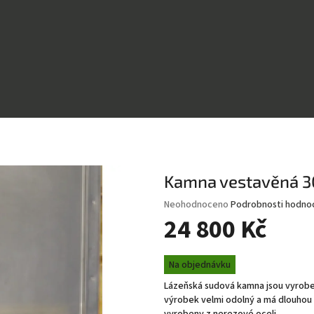
Kamna vestavěná 
Průměrné
Neohodnoceno
Podrobnosti hodno
hodnocení
24 800 Kč
produktu
je
Měrná
0,0
Na objednávku
cena:
z
Lázeňská sudová kamna jsou vyroben
5
výrobek velmi odolný a má dlouhou 
hvězdiček.