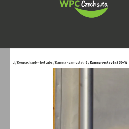
Přejít
na
obsah
Domů
/
Koupací sudy - hot tubs
/
Kamna - samostatně
/
Kamna vestavěná 30kW