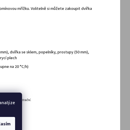
mínovou mřížku. Volitelně si můžete zakoupit dvířka
 mm), dvířka se sklem, popelníky, prostupy (50 mm),
krycí plech
oupne na 20 °C/h)
 jsou pouze ilustrační.
 analýze
lasím