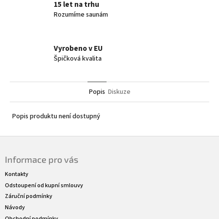
15 let na trhu
Rozumíme saunám
Vyrobeno v EU
Špičková kvalita
Popis
Diskuze
Popis produktu není dostupný
Z
á
Informace pro vás
p
a
Kontakty
t
Odstoupení od kupní smlouvy
í
Záruční podmínky
Návody
Obchodní podmínky