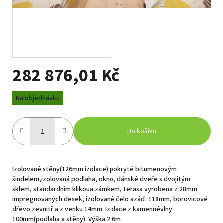
282 876,01 Kč
Měrná
Na objednávku
cena:
Do košíku
Izolované stěny(126mm izolace) pokryté bitumenovým
šindelem,izolovaná podlaha, okno, dánské dveře s dvojitým
sklem, standardním klikoua zámkem, terasa vyrobena z 28mm
impregnovaných desek, izolované čelo azáď: 118mm, borovicové
dřevo zevnitř a z venku 14mm. Izolace z kamennévlny
100mm(podlaha a stěny). Výška 2,6m