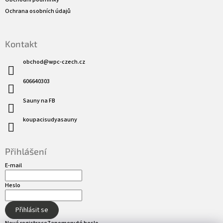
Ochrana osobních údajů
Kontakt
obchod
@
wpc-czech.cz
606640303
Sauny na FB
koupacisudyasauny
Přihlášení
E-mail
Heslo
Přihlásit se