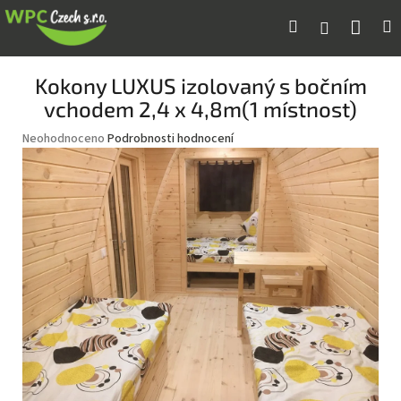
Přejít
Náku
Hledat
M
Přihlášení
na
obsah
koší
Kokony LUXUS izolovaný s bočním
vchodem 2,4 x 4,8m(1 místnost)
Průměrné
Neohodnoceno
Podrobnosti hodnocení
hodnocení
produktu
je
0,0
z
5
hvězdiček.