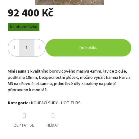
92 400 Kč
Měrná
Na objednávku
cena:
Do košíku
Mini sauna z kvalitního borovicového masivu 42mm, lavice z olše,
podklaha 18mm, bezpečnostní plůtek, možno využít kamna Harvia
M3 na dřevo či el.kamna, jednotlivé díly zabaleny na paletě -
připraveno k montáži
Kategorie
:
KOUPACÍ SUDY - HOT TUBS
ZEPTAT SE
HLÍDAT