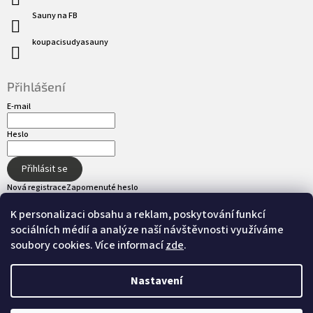
Sauny na FB
koupacisudyasauny
Přihlášení
E-mail
Heslo
Přihlásit se
Nová registrace
Zapomenuté heslo
K personalizaci obsahu a reklam, poskytování funkcí
sociálních médií a analýze naší návštěvnosti využíváme
Přijímáme online platby
soubory cookies. Více informací
zde
.
Nastavení
Vytvořil Shoptet