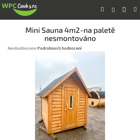
Přejít
Náku
Hledat
M
Přihlášení
na
obsah
koší
Mini Sauna 4m2-na paletě
nesmontováno
Průměrné
Neohodnoceno
Podrobnosti hodnocení
hodnocení
produktu
je
0,0
z
5
hvězdiček.