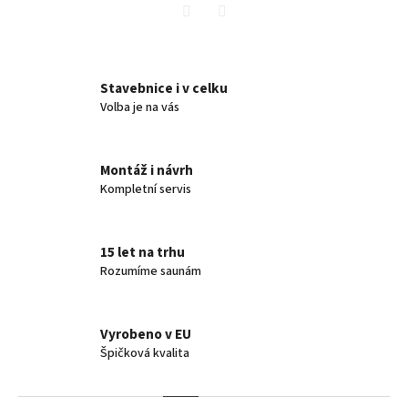
Twitter
Facebook
Stavebnice i v celku
Volba je na vás
Montáž i návrh
Kompletní servis
15 let na trhu
Rozumíme saunám
Vyrobeno v EU
Špičková kvalita