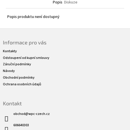
Popis
Diskuze
Popis produktu není dostupný
Z
á
Informace pro vás
p
a
Kontakty
t
Odstoupení od kupní smlouvy
í
Záruční podmínky
Návody
Obchodní podmínky
Ochrana osobních údajů
Kontakt
obchod
@
wpc-czech.cz
606640303